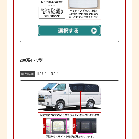
200系4・5型
H26.1～R2.4
販売時期