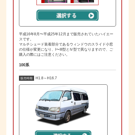
平成16年8月〜平成25年12月まで販売されていたハイエー
スです。
マルチシェード装着部分であるウィンドウのスライド小窓
の仕様が変更になり、I〜III型とⅣ型で異なりますので、ご
購入の際にはご注意ください。
100系
H1.8～H16.7
販売時期