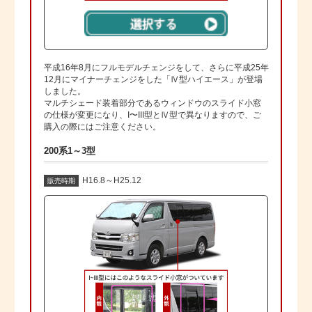
平成16年8月にフルモデルチェンジをして、さらに平成25年
12月にマイナーチェンジをした「Ⅳ型ハイエース」が登場
しました。
マルチシェード装着部分であるウィンドウのスライド小窓
の仕様が変更になり、I〜III型とⅣ型で異なりますので、ご
購入の際にはご注意ください。
200系1～3型
H16.8～H25.12
販売時期