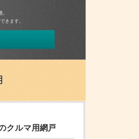
。
適。
応できます。
のクルマ用網戸