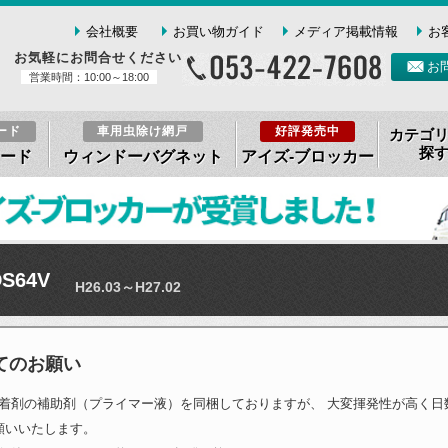
会社概要
お買い物ガイド
メディア掲載情報
お
お気軽にお問合せください
お
営業時間：10:00～18:00
ード
車用虫除け網戸
好評発売中
カテゴ
探
ード
ウィンドーバグネット
アイズ-ブロッカー
S64V
H26.03～H27.02
てのお願い
着剤の補助剤（プライマー液）を同梱しておりますが、 大変揮発性が高く日
願いいたします。