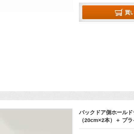
買
バックドア側ホールド
（20cm×2本）＋ プ