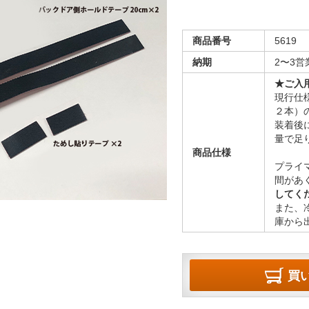
商品番号
5619
納期
2〜3
★ご入
現行仕
２本）
装着後
量で足
商品仕様
プライ
間があ
してく
また、
庫から
買