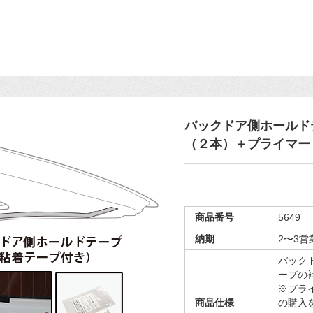
バックドア側ホールド
（２本）＋プライマー
商品番号
5649
納期
2〜3
バック
ープの
※プラ
商品仕様
の購入