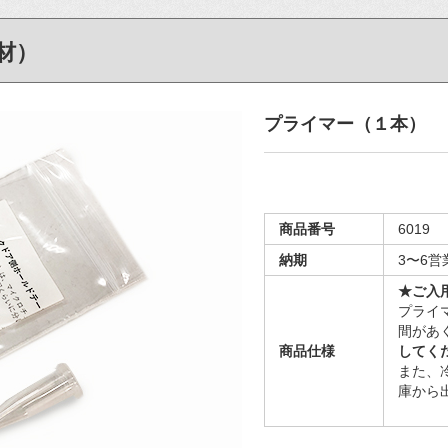
材）
プライマー（１本）
商品番号
6019
納期
3〜6
★ご入
プライ
間があ
商品仕様
してく
また、
庫から