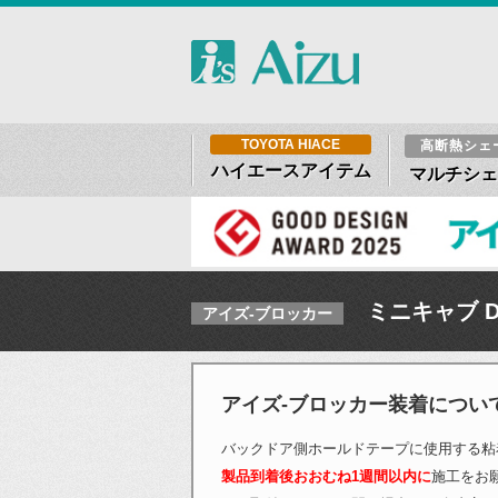
TOYOTA HIACE
高断熱シェ
ハイエースアイテム
マルチシェ
ミニキャブ D
アイズ-ブロッカー
アイズ-ブロッカー装着につい
バックドア側ホールドテープに使用する粘
製品到着後おおむね1週間以内に
施工をお