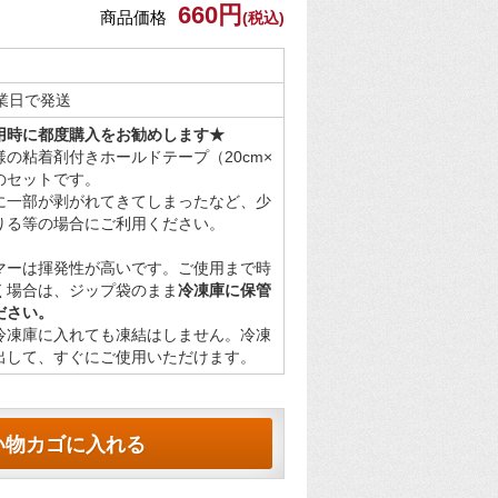
660円
商品価格
(税込)
営業日で発送
用時に都度購入をお勧めします★
様の粘着剤付きホールドテープ（20cm×
のセットです。
に一部が剥がれてきてしまったなど、少
りる等の場合にご利用ください。
マーは揮発性が高いです。ご使用まで時
く場合は、ジップ袋のまま
冷凍庫に保管
ださい。
冷凍庫に入れても凍結はしません。冷凍
出して、すぐにご使用いただけます。
い物カゴに入れる