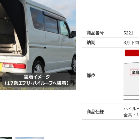
商品番号
5221
納期
8月下
部位
ハイル
商品仕様
全高：1