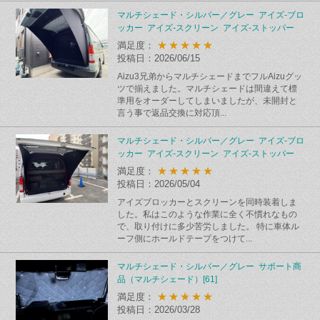
マルチシェード・シルバー／グレー アイズ-ブロ
ッカー アイズ-スクリーン アイズ-ストッパー
★★★★★
満足度：
投稿日：2026/06/15
Aizu3兄弟からマルチシェードまでフルAizuグッ
ツで揃えました。マルチシェードは間違えて標
準用をオーダーしてしまいましたが、未開封と
言う事で返品交換に対応頂...
マルチシェード・シルバー／グレー アイズ-ブロ
ッカー アイズ-スクリーン アイズ-ストッパー
★★★★★
満足度：
投稿日：2026/05/04
アイズブロッカーとスクリーンを同時装着しま
した。私はこのような作業に全く不慣れなもの
で、取り付けに多少苦労しました。 特に車体ル
ーフ側にホールドテープをつけて...
マルチシェード・シルバー／グレー サポート商
品（マルチシェード）[61]
★★★★★
満足度：
投稿日：2026/03/28