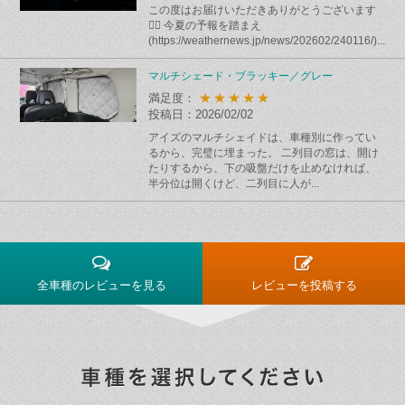
この度はお届けいただきありがとうございます
🙇‍♂️ 今夏の予報を踏まえ
(https://weathernews.jp/news/202602/240116/)...
マルチシェード・ブラッキー／グレー
★★★★★
満足度：
投稿日：2026/02/02
アイズのマルチシェイドは、車種別に作ってい
るから、完璧に埋まった。 二列目の窓は、開け
たりするから、下の吸盤だけを止めなければ、
半分位は開くけど、二列目に人が...
全車種のレビューを見る
レビューを投稿する