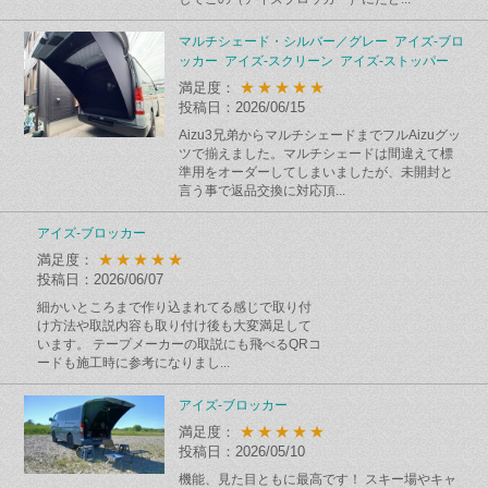
マルチシェード・シルバー／グレー アイズ-ブロ
ッカー アイズ-スクリーン アイズ-ストッパー
★★★★★
満足度：
投稿日：2026/06/15
Aizu3兄弟からマルチシェードまでフルAizuグッ
ツで揃えました。マルチシェードは間違えて標
準用をオーダーしてしまいましたが、未開封と
言う事で返品交換に対応頂...
アイズ-ブロッカー
★★★★★
満足度：
投稿日：2026/06/07
細かいところまで作り込まれてる感じで取り付
け方法や取説内容も取り付け後も大変満足して
います。 テープメーカーの取説にも飛べるQRコ
ードも施工時に参考になりまし...
アイズ-ブロッカー
★★★★★
満足度：
投稿日：2026/05/10
機能、見た目ともに最高です！ スキー場やキャ