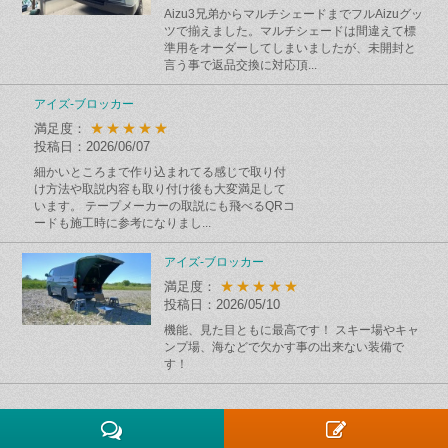
Aizu3兄弟からマルチシェードまでフルAizuグッ
ツで揃えました。マルチシェードは間違えて標
準用をオーダーしてしまいましたが、未開封と
言う事で返品交換に対応頂...
アイズ-ブロッカー
★★★★★
満足度：
投稿日：2026/06/07
細かいところまで作り込まれてる感じで取り付
け方法や取説内容も取り付け後も大変満足して
います。 テープメーカーの取説にも飛べるQRコ
ードも施工時に参考になりまし...
アイズ-ブロッカー
★★★★★
満足度：
投稿日：2026/05/10
機能、見た目ともに最高です！ スキー場やキャ
ンプ場、海などで欠かす事の出来ない装備で
す！