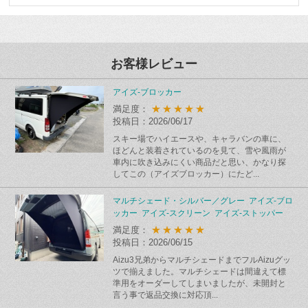
お客様レビュー
アイズ-ブロッカー
★★★★★
満足度：
投稿日：2026/06/17
スキー場でハイエースや、キャラバンの車に、
ほどんと装着されているのを見て、雪や風雨が
車内に吹き込みにくい商品だと思い、かなり探
してこの（アイズブロッカー）にたど...
マルチシェード・シルバー／グレー アイズ-ブロ
ッカー アイズ-スクリーン アイズ-ストッパー
★★★★★
満足度：
投稿日：2026/06/15
Aizu3兄弟からマルチシェードまでフルAizuグッ
ツで揃えました。マルチシェードは間違えて標
準用をオーダーしてしまいましたが、未開封と
言う事で返品交換に対応頂...