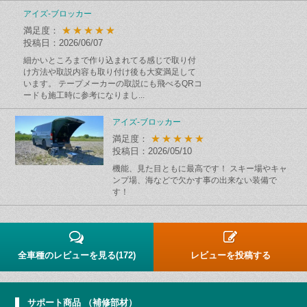
アイズ-ブロッカー
★★★★★
満足度：
投稿日：2026/06/07
細かいところまで作り込まれてる感じで取り付
け方法や取説内容も取り付け後も大変満足して
います。 テープメーカーの取説にも飛べるQRコ
ードも施工時に参考になりまし...
アイズ-ブロッカー
★★★★★
満足度：
投稿日：2026/05/10
機能、見た目ともに最高です！ スキー場やキャ
ンプ場、海などで欠かす事の出来ない装備で
す！
全車種のレビューを見る(172)
レビューを投稿する
サポート商品 （補修部材）