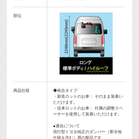
部位
商品仕様
◆統合タイプ
・新造ロットのお車： そのまま装着い
ただけます。
・従来ロットのお車： 付属の調整スペ
ーサーを使用して装着いただけます。
●適合について
現行型トヨタ純正のダンパー（寒冷地
仕様を含む）用の製品です。