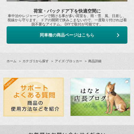
荷室・バックドア下を快適空間に
車中泊やレジャーシーンで開ける事が多い荷室を、雨・雪、風、日差し、
視線から守ります。 ドアの開閉で挟みこまないので、一度取り付ければ着
脱不要なアイテム。 DIYで取付が可能です。
同車種の商品ページはこちら
ホーム
＞
カテゴリから探す
＞
アイズ-ブロッカー
＞ 商品詳細