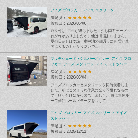
アイズ-ブロッカー アイズ-スクリーン
★★★★★
満足度：
投稿日：2026/05/06
取り付けて1年が経ちました、少し両面テープの
剥がれがありましたが、他は損傷ありません、
夏の日差しは勿論 車中泊の目隠しにも 雪が車
内に入るのもかなり防いで...
マルチシェード・シルバー／グレー アイズ-ブロ
ッカー アイズ-スクリーン アイズ-ストッパー
★★★★★
満足度：
投稿日：2026/05/04
アイズブロッカーとスクリーンを同時装着しま
した。私はこのような作業に全く不慣れなもの
で、取り付けに多少苦労しました。 特に車体ル
ーフ側にホールドテープをつけて...
アイズ-ブロッカー アイズ-スクリーン アイズ-
ストッパー
★★★★★
満足度：
投稿日：2025/12/11