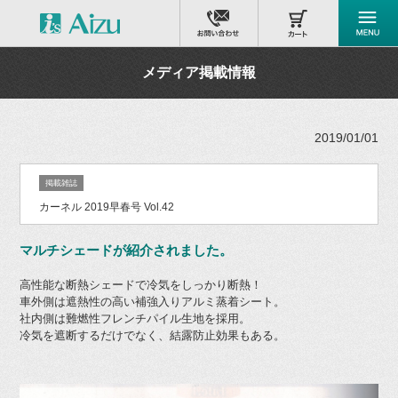
メディア掲載情報
2019/01/01
掲載雑誌
カーネル 2019早春号 Vol.42
マルチシェードが紹介されました。
高性能な断熱シェードで冷気をしっかり断熱！
車外側は遮熱性の高い補強入りアルミ蒸着シート。
社内側は難燃性フレンチパイル生地を採用。
冷気を遮断するだけでなく、結露防止効果もある。