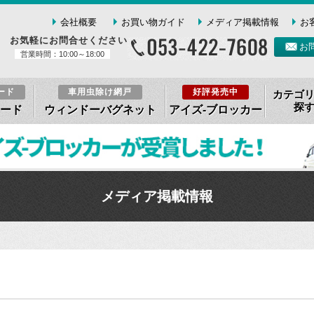
会社概要
お買い物ガイド
メディア掲載情報
お
お気軽にお問合せください
お
営業時間：10:00～18:00
ード
車用虫除け網戸
好評発売中
カテゴ
探
ード
ウィンドーバグネット
アイズ-ブロッカー
メディア掲載情報