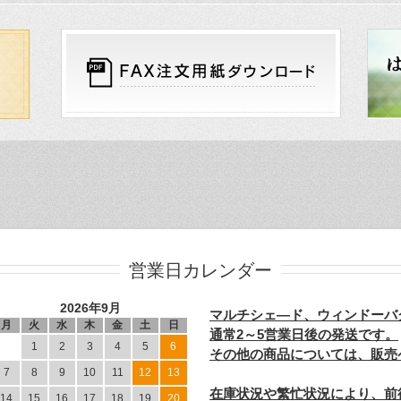
営業日カレンダー
2026年9月
マルチシェ―ド、ウィンドーバ
月
火
水
木
金
土
日
通常2～5営業日後の発送です。
1
2
3
4
5
6
その他の商品については、販売
7
8
9
10
11
12
13
在庫状況や繁忙状況により、前
14
15
16
17
18
19
20