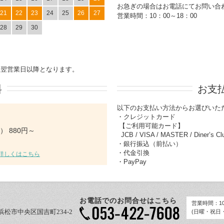
お急ぎの場合はお電話にてお問い合
21
22
23
24
25
26
27
営業時間：10：00～18：00
28
29
30
は翌営業日以降となります。
料
お支
以下のお支払い方法からお選びいた
・クレジットカード
【ご利用可能カード】
 880円～
JCB / VISA / MASTER / Diner’s 
・銀行振込（前払い）
・代金引換
詳しくはこちら
・PayPay
お電話でのお問合せはこちら
営業時間：10:
岡県浜松市中央区国吉町234-2
(日曜・祝日・