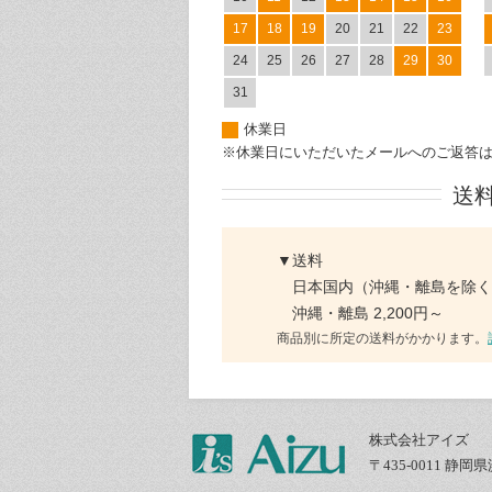
17
18
19
20
21
22
23
24
25
26
27
28
29
30
31
休業日
※休業日にいただいたメールへのご返答
送
▼送料
日本国内（沖縄・離島を除く）
沖縄・離島 2,200円～
商品別に所定の送料がかかります。
株式会社アイズ
〒435-0011 静