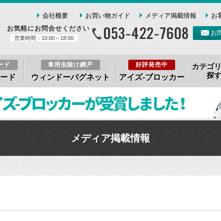
会社概要
お買い物ガイド
メディア掲載情報
お
お気軽にお問合せください
お
営業時間：10:00～18:00
ード
車用虫除け網戸
好評発売中
カテゴ
探
ード
ウィンドーバグネット
アイズ-ブロッカー
メディア掲載情報