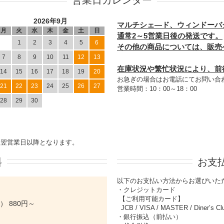
2026年9月
マルチシェ―ド、ウィンドーバ
月
火
水
木
金
土
日
通常2～5営業日後の発送です。
1
2
3
4
5
6
その他の商品については、販売
7
8
9
10
11
12
13
在庫状況や繁忙状況により、前
14
15
16
17
18
19
20
お急ぎの場合はお電話にてお問い合
21
22
23
24
25
26
27
営業時間：10：00～18：00
28
29
30
は翌営業日以降となります。
料
お支
以下のお支払い方法からお選びいた
・クレジットカード
【ご利用可能カード】
 880円～
JCB / VISA / MASTER / Diner’s 
・銀行振込（前払い）