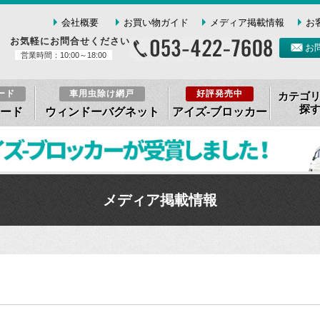
会社概要
お買い物ガイド
メディア掲載情報
お
お気軽にお問合せください
お
営業時間：10:00～18:00
ード
車用虫除け網戸
好評発売中
カテゴ
探
ード
ウィンドーバグネット
アイズ-ブロッカー
メディア掲載情報