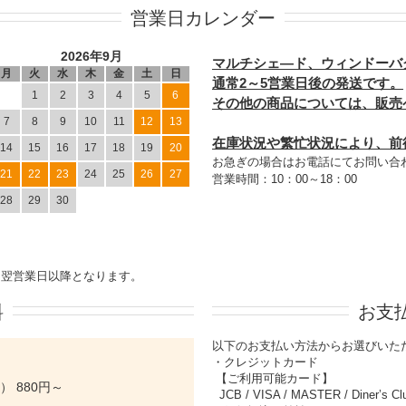
営業日カレンダー
2026年9月
マルチシェ―ド、ウィンドーバ
月
火
水
木
金
土
日
通常2～5営業日後の発送です。
1
2
3
4
5
6
その他の商品については、販売
7
8
9
10
11
12
13
在庫状況や繁忙状況により、前
14
15
16
17
18
19
20
お急ぎの場合はお電話にてお問い合
21
22
23
24
25
26
27
営業時間：10：00～18：00
28
29
30
は翌営業日以降となります。
料
お支
以下のお支払い方法からお選びいた
・クレジットカード
【ご利用可能カード】
 880円～
JCB / VISA / MASTER / Diner’s 