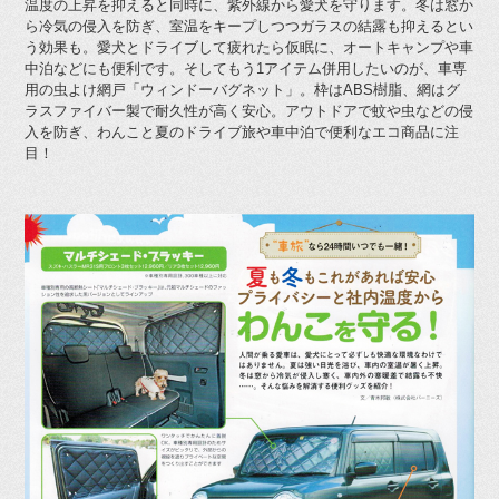
温度の上昇を抑えると同時に、紫外線から愛犬を守ります。冬は窓か
ら冷気の侵入を防ぎ、室温をキープしつつガラスの結露も抑えるとい
う効果も。愛犬とドライブして疲れたら仮眠に、オートキャンプや車
中泊などにも便利です。そしてもう1アイテム併用したいのが、車専
用の虫よけ網戸「ウィンドーバグネット」。枠はABS樹脂、網はグ
ラスファイバー製で耐久性が高く安心。アウトドアで蚊や虫などの侵
入を防ぎ、わんこと夏のドライブ旅や車中泊で便利なエコ商品に注
目！