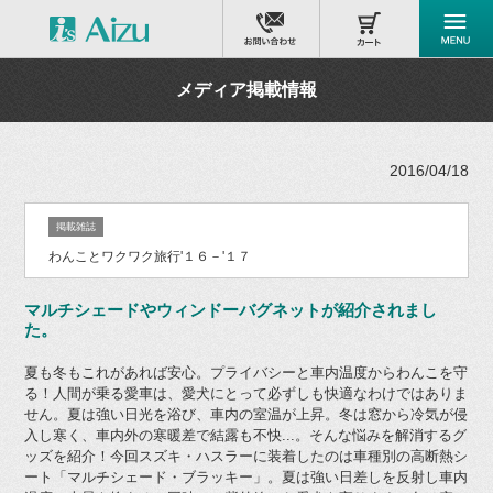
メディア掲載情報
2016/04/18
掲載雑誌
わんことワクワク旅行'１６－'１７
マルチシェードやウィンドーバグネットが紹介されまし
た。
夏も冬もこれがあれば安心。プライバシーと車内温度からわんこを守
る！人間が乗る愛車は、愛犬にとって必ずしも快適なわけではありま
せん。夏は強い日光を浴び、車内の室温が上昇。冬は窓から冷気が侵
入し寒く、車内外の寒暖差で結露も不快...。そんな悩みを解消するグ
ッズを紹介！今回スズキ・ハスラーに装着したのは車種別の高断熱シ
ート「マルチシェード・ブラッキー」。夏は強い日差しを反射し車内