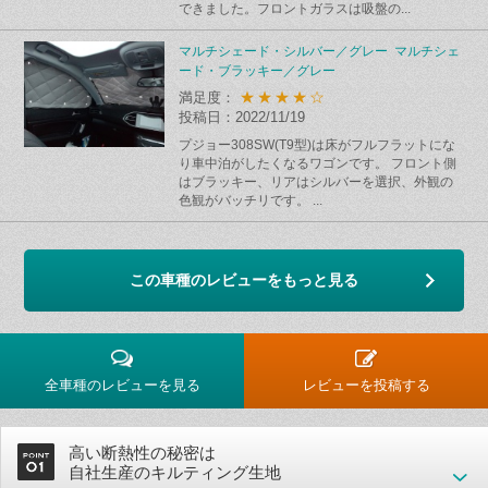
できました。フロントガラスは吸盤の...
マルチシェード・シルバー／グレー マルチシェ
ード・ブラッキー／グレー
★★★★☆
満足度：
投稿日：2022/11/19
プジョー308SW(T9型)は床がフルフラットにな
り車中泊がしたくなるワゴンです。 フロント側
はブラッキー、リアはシルバーを選択、外観の
色観がバッチリです。 ...
この車種のレビューをもっと見る
全車種のレビューを見る
レビューを投稿する
高い断熱性の秘密は
自社生産のキルティング生地