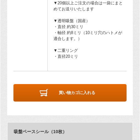
▼20個以上ご注文の場合は一袋にまと
めてお送りいたします
▼透明吸盤（国産）
・直径 約30ミリ
・軸径 約8ミリ（10ミリ穴のハトメが
適合します。）
▼二重リング
・直径20ミリ
買い物カゴに入れる
吸盤ベースシール（10枚）