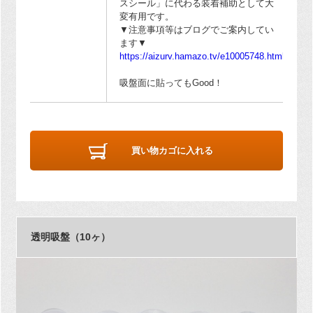
スシール」に代わる装着補助として大
変有用です。
▼注意事項等はブログでご案内してい
ます▼
https://aizurv.hamazo.tv/e10005748.html
吸盤面に貼ってもGood！
買い物カゴに入れる
透明吸盤（10ヶ）