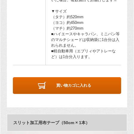
▼サイズ
（タテ）約520mm
（ヨコ）約450mm
（マチ）約270mm
■ハイエースやキャラバン、ミニバン等
のマルチシェードは収納袋に1台分は入
れられません。
■軽自動車用（エブリィやアトレーな
ど）は1台分入ります。
買い物カゴに入れる
スリット加工用布テープ（50cm × 1本）