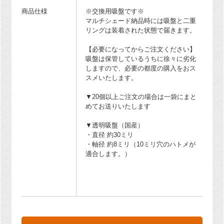
商品仕様
※交換用吸盤です※
マルチシェード納品時には吸盤と二重
リングは装着された状態で届きます。
【必要になってからご注文ください】
吸盤は保管しているうちに徐々に劣化
しますので、必要の都度の購入をおス
スメいたします。
▼20個以上ご注文の場合は一袋にまと
めてお送りいたします
▼透明吸盤（国産）
・直径 約30ミリ
・軸径 約8ミリ（10ミリ穴のハトメが
適合します。）