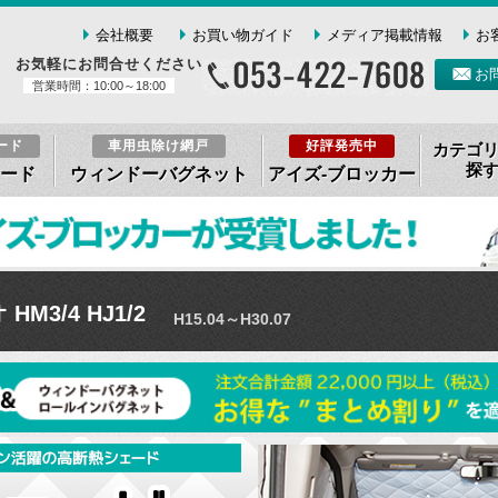
会社概要
お買い物ガイド
メディア掲載情報
お
お気軽にお問合せください
お
営業時間：10:00～18:00
ード
車用虫除け網戸
好評発売中
カテゴ
探
ード
ウィンドーバグネット
アイズ-ブロッカー
M3/4 HJ1/2
H15.04～H30.07