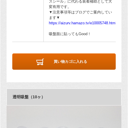
スシール」に代わる装着補助として大
変有用です。
▼注意事項等はブログでご案内してい
ます▼
https://aizurv.hamazo.tv/e10005748.html
吸盤面に貼ってもGood！
買い物カゴに入れる
透明吸盤（10ヶ）