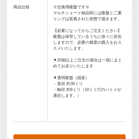
商品仕様
※交換用吸盤です※
マルチシェード納品時には吸盤と二重
リングは装着された状態で届きます。
【必要になってからご注文ください】
吸盤は保管しているうちに徐々に劣化
しますので、必要の都度の購入をおス
スメいたします。
▼20個以上ご注文の場合は一袋にまと
めてお送りいたします
▼透明吸盤（国産）
・直径 約30ミリ
・軸径 約8ミリ（10ミリ穴のハトメが
適合します。）