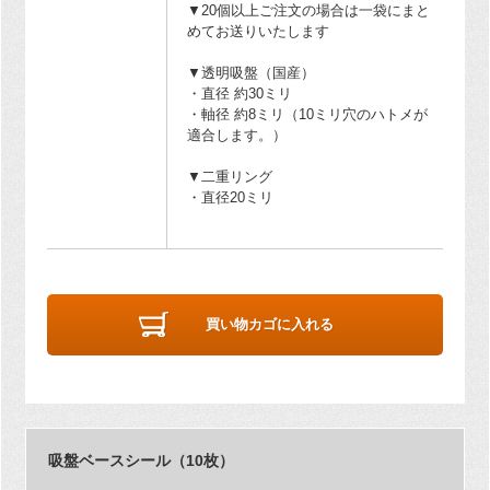
▼20個以上ご注文の場合は一袋にまと
めてお送りいたします
▼透明吸盤（国産）
・直径 約30ミリ
・軸径 約8ミリ（10ミリ穴のハトメが
適合します。）
▼二重リング
・直径20ミリ
買い物カゴに入れる
吸盤ベースシール（10枚）