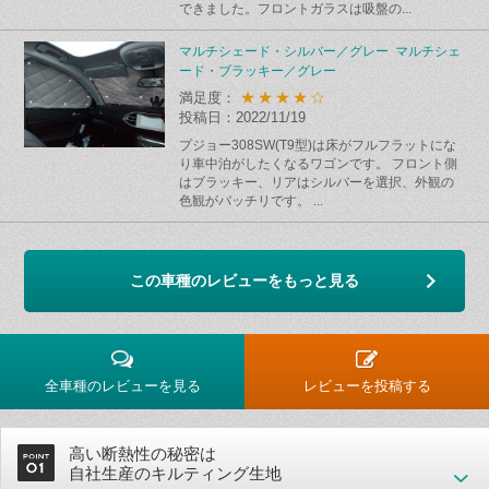
できました。フロントガラスは吸盤の...
マルチシェード・シルバー／グレー マルチシェ
ード・ブラッキー／グレー
★★★★☆
満足度：
投稿日：2022/11/19
プジョー308SW(T9型)は床がフルフラットにな
り車中泊がしたくなるワゴンです。 フロント側
はブラッキー、リアはシルバーを選択、外観の
色観がバッチリです。 ...
この車種のレビューをもっと見る
全車種のレビューを見る
レビューを投稿する
高い断熱性の秘密は
自社生産のキルティング生地