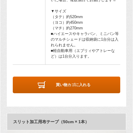
▼サイズ
（タテ）約520mm
（ヨコ）約450mm
（マチ）約270mm
■ハイエースやキャラバン、ミニバン等
のマルチシェードは収納袋に1台分は入
れられません。
■軽自動車用（エブリィやアトレーな
ど）は1台分入ります。
買い物カゴに入れる
スリット加工用布テープ（50cm × 1本）