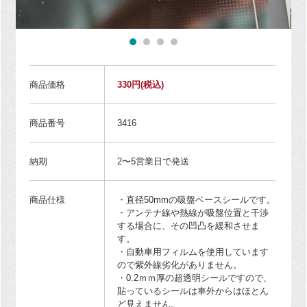
商品価格
330円
(税込)
商品番号
3416
納期
2〜5営業日で発送
商品仕様
・直径50mmの吸盤ベースシールです。
・アンテナ線や熱線が吸盤位置と干渉
する場合に、その凹凸を緩和させま
す。
・自動車用フィルムを使用しています
ので紫外線劣化がありません。
・0.2ｍｍ厚の超透明シールですので、
貼っているシールは車外からはほとん
ど見えません。