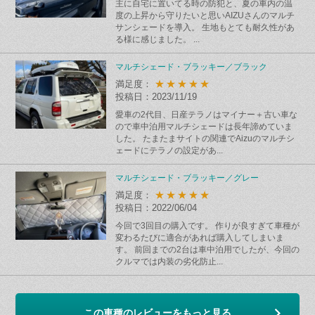
主に自宅に置いてる時の防犯と、夏の車内の温
度の上昇から守りたいと思いAIZUさんのマルチ
サンシェードを導入。 生地もとても耐久性があ
る様に感じました。 ...
マルチシェード・ブラッキー／ブラック
★★★★★
満足度：
投稿日：2023/11/19
愛車の2代目、日産テラノはマイナー＋古い車な
ので車中泊用マルチシェードは長年諦めていま
した。 たまたまサイトの関連でAizuのマルチシ
ェードにテラノの設定があ...
マルチシェード・ブラッキー／グレー
★★★★★
満足度：
投稿日：2022/06/04
今回で3回目の購入です。 作りが良すぎて車種が
変わるたびに適合があれば購入してしまいま
す。 前回までの2台は車中泊用でしたが、今回の
クルマでは内装の劣化防止...
この車種のレビューをもっと見る