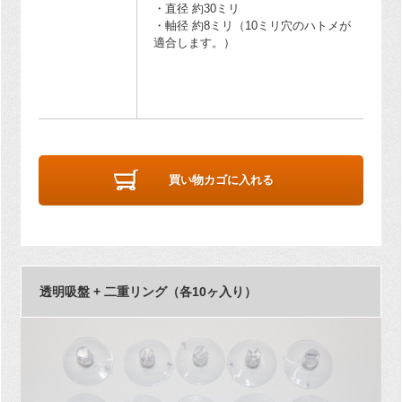
・直径 約30ミリ
・軸径 約8ミリ（10ミリ穴のハトメが
適合します。）
買い物カゴに入れる
透明吸盤 + 二重リング（各10ヶ入り）