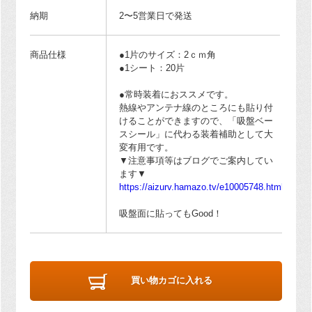
納期
2〜5営業日で発送
商品仕様
●1片のサイズ：2ｃｍ角
●1シート：20片
●常時装着におススメです。
熱線やアンテナ線のところにも貼り付
けることができますので、「吸盤ベー
スシール」に代わる装着補助として大
変有用です。
▼注意事項等はブログでご案内してい
ます▼
https://aizurv.hamazo.tv/e10005748.html
吸盤面に貼ってもGood！
買い物カゴに入れる