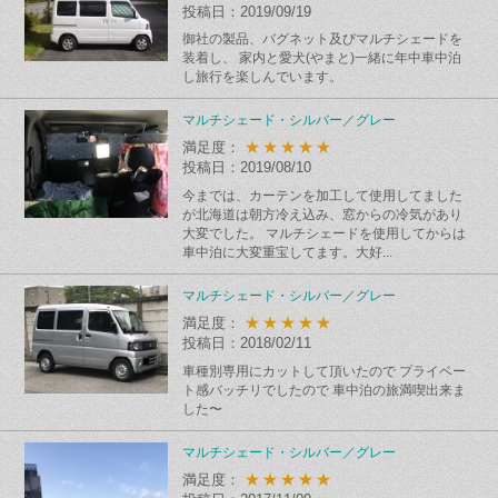
投稿日：2019/09/19
御社の製品、バグネット及びマルチシェードを
装着し、 家内と愛犬(やまと)一緒に年中車中泊
し旅行を楽しんでいます。
マルチシェード・シルバー／グレー
★★★★★
満足度：
投稿日：2019/08/10
今までは、カーテンを加工して使用してました
が北海道は朝方冷え込み、窓からの冷気があり
大変でした。 マルチシェードを使用してからは
車中泊に大変重宝してます。大好...
マルチシェード・シルバー／グレー
★★★★★
満足度：
投稿日：2018/02/11
車種別専用にカットして頂いたので プライベー
ト感バッチリでしたので 車中泊の旅満喫出来ま
した〜
マルチシェード・シルバー／グレー
★★★★★
満足度：