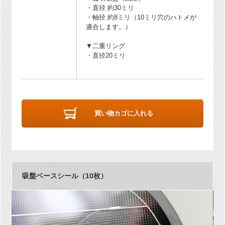
・直径 約30ミリ
・軸径 約8ミリ（10ミリ穴のハトメが
適合します。）
▼二重リング
・直径20ミリ
買い物カゴに入れる
吸盤ベースシール（10枚）