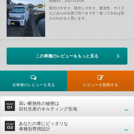
投稿日：2017/11/09
取付けやすさ、取外しやすさ、遮光性、サイズ
などあらゆる面で完ぺきです！使ってみれば良
さがわかると思います。
この車種のレビューをもっと見る
全車種のレビューを見る
レビューを投稿する
高い断熱性の秘密は
自社生産のキルティング生地
あなたの車にピッタリな
車種別専用設計