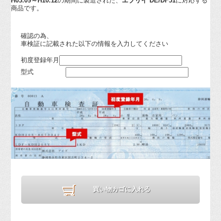
H03.09～H10.12
の期間に製造された、
エブリイ DE/DF51
に対応する
商品です。
確認の為、
車検証に記載された以下の情報を入力してください
初度登録年月
型式
買い物カゴに入れる