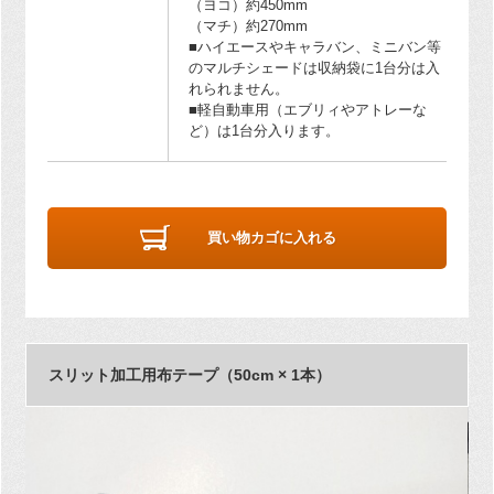
（ヨコ）約450mm
（マチ）約270mm
■ハイエースやキャラバン、ミニバン等
のマルチシェードは収納袋に1台分は入
れられません。
■軽自動車用（エブリィやアトレーな
ど）は1台分入ります。
買い物カゴに入れる
スリット加工用布テープ（50cm × 1本）