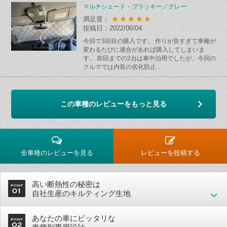
マルチシェード・ブラッキー／グレー
★★★★★
満足度：
投稿日：2022/06/04
今回で3回目の購入です。 作りが良すぎて車種が
変わるたびに適合があれば購入してしまいま
す。 前回までの2台は車中泊用でしたが、今回の
クルマでは内装の劣化防止...
この車種のレビューをもっと見る
全車種のレビューを見る
レビューを投稿する
高い断熱性の秘密は
自社生産のキルティング生地
あなたの車にピッタリな