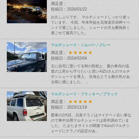
満足度：
投稿日：2026/01/22
お久しぶりです。 マルチシェードしっかり使っ
ています。 今回、年末年始を北海道宗谷岬イベ
ントで過ごしました。 シェードの方も断熱良く
過ごせて最高でした。
マルチシェード・シルバー／グレー
★★★★★
満足度：
投稿日：2024/02/04
主に自宅に置いてる時の防犯と、夏の車内の温
度の上昇から守りたいと思いAIZUさんのマルチ
サンシェードを導入。 生地もとても耐久性があ
る様に感じました。 ...
マルチシェード・ブラッキー／ブラック
★★★★★
満足度：
投稿日：2023/11/19
愛車の2代目、日産テラノはマイナー＋古い車な
ので車中泊用マルチシェードは長年諦めていま
した。 たまたまサイトの関連でAizuのマルチシ
ェードにテラノの設定があ...