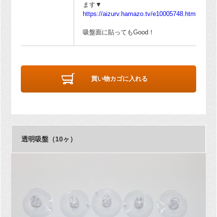
ます▼
https://aizurv.hamazo.tv/e10005748.html
吸盤面に貼ってもGood！
買い物カゴに入れる
透明吸盤（10ヶ）