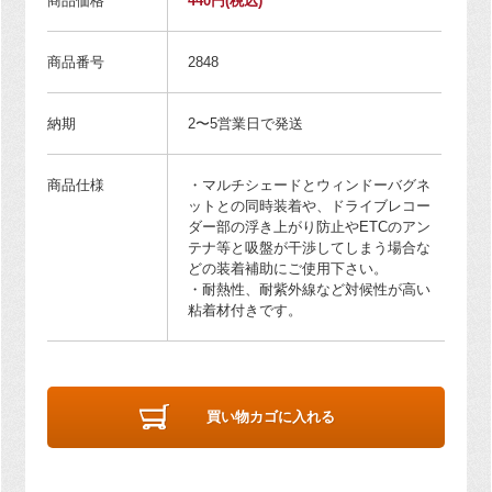
商品価格
440円
(税込)
商品番号
2848
納期
2〜5営業日で発送
商品仕様
・マルチシェードとウィンドーバグネ
ットとの同時装着や、ドライブレコー
ダー部の浮き上がり防止やETCのアン
テナ等と吸盤が干渉してしまう場合な
どの装着補助にご使用下さい。
・耐熱性、耐紫外線など対候性が高い
粘着材付きです。
買い物カゴに入れる