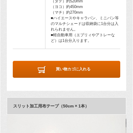
（タテ）約520mm
（ヨコ）約450mm
（マチ）約270mm
■ハイエースやキャラバン、ミニバン等
のマルチシェードは収納袋に1台分は入
れられません。
■軽自動車用（エブリィやアトレーな
ど）は1台分入ります。
買い物カゴに入れる
スリット加工用布テープ（50cm × 1本）