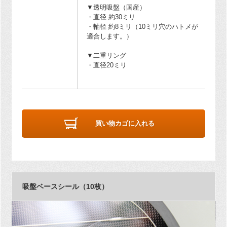
▼透明吸盤（国産）
・直径 約30ミリ
・軸径 約8ミリ（10ミリ穴のハトメが
適合します。）
▼二重リング
・直径20ミリ
買い物カゴに入れる
吸盤ベースシール（10枚）