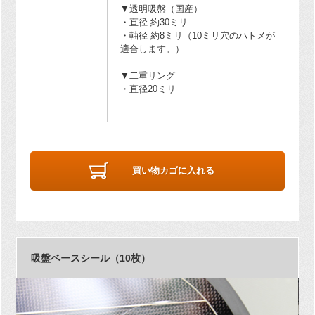
▼透明吸盤（国産）
・直径 約30ミリ
・軸径 約8ミリ（10ミリ穴のハトメが
適合します。）
▼二重リング
・直径20ミリ
買い物カゴに入れる
吸盤ベースシール（10枚）