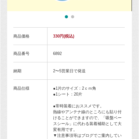
商品価格
330円
(税込)
商品番号
6892
納期
2〜5営業日で発送
商品仕様
●1片のサイズ：2ｃｍ角
●1シート：20片
●常時装着におススメです。
熱線やアンテナ線のところにも貼り付
けることができますので、「吸盤ベー
スシール」に代わる装着補助として大
変有用です。
▼注意事項等はブログでご案内してい