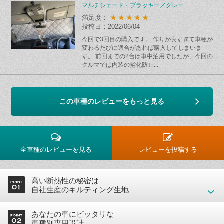
マルチシェード・ブラッキー／グレー
★★★★★
満足度：
投稿日：2022/06/04
今回で3回目の購入です。 作りが良すぎて車種が
変わるたびに適合があれば購入してしまいま
す。 前回までの2台は車中泊用でしたが、今回の
クルマでは内装の劣化防止...
この車種のレビューをもっと見る
全車種のレビューを見る
レビューを投稿する
高い断熱性の秘密は
自社生産のキルティング生地
あなたの車にピッタリな
車種別専用設計