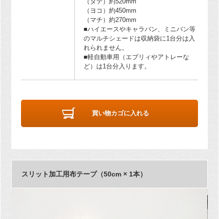
（タテ）約520mm
（ヨコ）約450mm
（マチ）約270mm
■ハイエースやキャラバン、ミニバン等
のマルチシェードは収納袋に1台分は入
れられません。
■軽自動車用（エブリィやアトレーな
ど）は1台分入ります。
買い物カゴに入れる
スリット加工用布テープ（50cm × 1本）