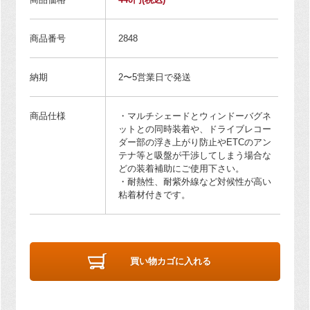
商品番号
2848
納期
2〜5営業日で発送
商品仕様
・マルチシェードとウィンドーバグネ
ットとの同時装着や、ドライブレコー
ダー部の浮き上がり防止やETCのアン
テナ等と吸盤が干渉してしまう場合な
どの装着補助にご使用下さい。
・耐熱性、耐紫外線など対候性が高い
粘着材付きです。
買い物カゴに入れる