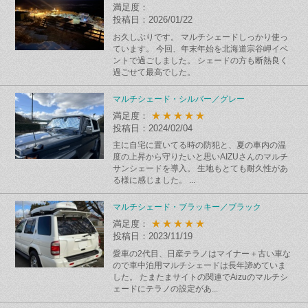
満足度：
投稿日：2026/01/22
お久しぶりです。 マルチシェードしっかり使っ
ています。 今回、年末年始を北海道宗谷岬イベ
ントで過ごしました。 シェードの方も断熱良く
過ごせて最高でした。
マルチシェード・シルバー／グレー
★★★★★
満足度：
投稿日：2024/02/04
主に自宅に置いてる時の防犯と、夏の車内の温
度の上昇から守りたいと思いAIZUさんのマルチ
サンシェードを導入。 生地もとても耐久性があ
る様に感じました。 ...
マルチシェード・ブラッキー／ブラック
★★★★★
満足度：
投稿日：2023/11/19
愛車の2代目、日産テラノはマイナー＋古い車な
ので車中泊用マルチシェードは長年諦めていま
した。 たまたまサイトの関連でAizuのマルチシ
ェードにテラノの設定があ...