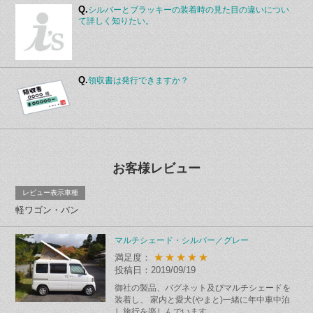
Q.
シルバーとブラッキーの装着時の見た目の違いについ
て詳しく知りたい。
Q.
領収書は発行できますか？
お客様レビュー
レビュー表示車種
軽ワゴン・バン
マルチシェード・シルバー／グレー
★★★★★
満足度：
投稿日：2019/09/19
御社の製品、バグネット及びマルチシェードを
装着し、 家内と愛犬(やまと)一緒に年中車中泊
し旅行を楽しんでいます。