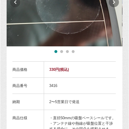
商品価格
330円
(税込)
商品番号
3416
納期
2〜5営業日で発送
商品仕様
・直径50mmの吸盤ベースシールです。
・アンテナ線や熱線が吸盤位置と干渉
する場合に、その凹凸を緩和させま