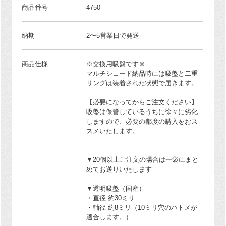
商品番号
4750
納期
2〜5営業日で発送
商品仕様
※交換用吸盤です※
マルチシェード納品時には吸盤と二重
リングは装着された状態で届きます。
【必要になってからご注文ください】
吸盤は保管しているうちに徐々に劣化
しますので、必要の都度の購入をおス
スメいたします。
▼20個以上ご注文の場合は一袋にまと
めてお送りいたします
▼透明吸盤（国産）
・直径 約30ミリ
・軸径 約8ミリ（10ミリ穴のハトメが
適合します。）