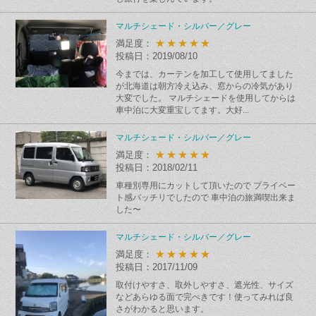
マルチシェード・シルバー／グレー
★★★★★
満足度：
投稿日：2019/08/10
今までは、カーテンを加工して使用してました
が北海道は朝方冷え込み、窓からの冷気があり
大変でした。 マルチシェードを使用してからは
車中泊に大変重宝してます。大好...
マルチシェード・シルバー／グレー
★★★★★
満足度：
投稿日：2018/02/11
車種別専用にカットして頂いたので プライベー
ト感バッチリでしたので 車中泊の旅満喫出来ま
した〜
マルチシェード・シルバー／グレー
★★★★★
満足度：
投稿日：2017/11/09
取付けやすさ、取外しやすさ、遮光性、サイズ
などあらゆる面で完ぺきです！使ってみれば良
さがわかると思います。