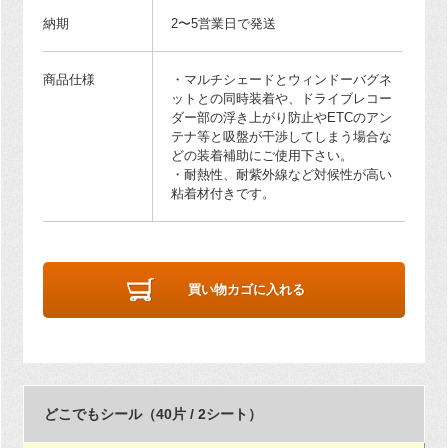
納期
2〜5営業日で発送
商品仕様
・マルチシェードとウィンドーバグネ
ットとの同時装着や、ドライブレコー
ダー部の浮き上がり防止やETCのアン
テナ等と吸盤が干渉してしまう場合な
どの装着補助にご使用下さい。
・耐熱性、耐紫外線など対候性が高い
粘着材付きです。
買い物カゴに入れる
どこでもシール（40片 / 2シート）