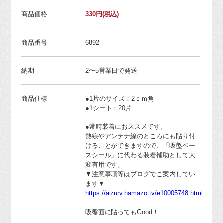
商品価格
330円
(税込)
商品番号
6892
納期
2〜5営業日で発送
商品仕様
●1片のサイズ：2ｃｍ角
●1シート：20片
●常時装着におススメです。
熱線やアンテナ線のところにも貼り付
けることができますので、「吸盤ベー
スシール」に代わる装着補助として大
変有用です。
▼注意事項等はブログでご案内してい
ます▼
https://aizurv.hamazo.tv/e10005748.html
吸盤面に貼ってもGood！