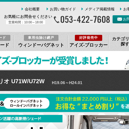
会社概要
お買い物ガイド
メディア掲載情報
お
お気軽にお問合せください
お
営業時間：10:00～18:00
ード
車用虫除け網戸
好評発売中
カテゴ
探
ード
ウィンドーバグネット
アイズ-ブロッカー
オ U71W/U72W
H19.06～H24.01