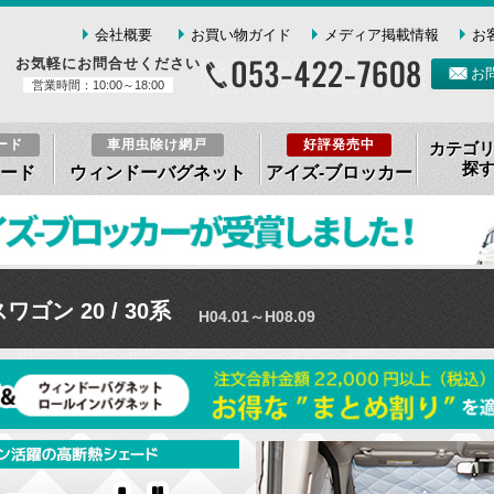
会社概要
お買い物ガイド
メディア掲載情報
お
お気軽にお問合せください
お
営業時間：10:00～18:00
ード
車用虫除け網戸
好評発売中
カテゴ
探
ード
ウィンドーバグネット
アイズ-ブロッカー
ゴン 20 / 30系
H04.01～H08.09