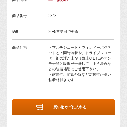
商品番号
2848
納期
2〜5営業日で発送
商品仕様
・マルチシェードとウィンドーバグネ
ットとの同時装着や、ドライブレコー
ダー部の浮き上がり防止やETCのアン
テナ等と吸盤が干渉してしまう場合な
どの装着補助にご使用下さい。
・耐熱性、耐紫外線など対候性が高い
粘着材付きです。
買い物カゴに入れる