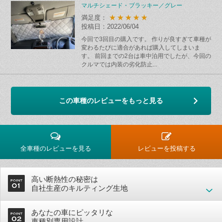
マルチシェード・ブラッキー／グレー
★★★★★
満足度：
投稿日：2022/06/04
今回で3回目の購入です。 作りが良すぎて車種が
変わるたびに適合があれば購入してしまいま
す。 前回までの2台は車中泊用でしたが、今回の
クルマでは内装の劣化防止...
この車種のレビューをもっと見る
全車種のレビューを見る
レビューを投稿する
高い断熱性の秘密は
自社生産のキルティング生地
あなたの車にピッタリな
車種別専用設計