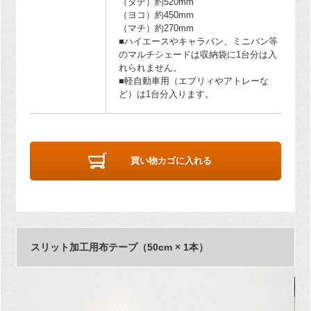
（タテ）約520mm
（ヨコ）約450mm
（マチ）約270mm
■ハイエースやキャラバン、ミニバン等
のマルチシェードは収納袋に1台分は入
れられません。
■軽自動車用（エブリィやアトレーな
ど）は1台分入ります。
買い物カゴに入れる
スリット加工用布テープ（50cm × 1本）