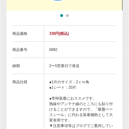
商品価格
330円
(税込)
商品番号
6892
納期
2〜5営業日で発送
商品仕様
●1片のサイズ：2ｃｍ角
●1シート：20片
●常時装着におススメです。
熱線やアンテナ線のところにも貼り付
けることができますので、「吸盤ベー
スシール」に代わる装着補助として大
変有用です。
▼注意事項等はブログでご案内してい