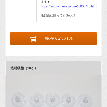
ます▼
https://aizurv.hamazo.tv/e10005748.html
吸盤面に貼ってもGood！
買い物カゴに入れる
透明吸盤（10ヶ）