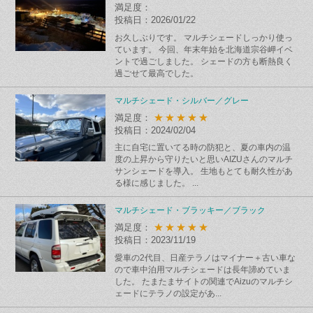
満足度：
投稿日：2026/01/22
お久しぶりです。 マルチシェードしっかり使っ
ています。 今回、年末年始を北海道宗谷岬イベ
ントで過ごしました。 シェードの方も断熱良く
過ごせて最高でした。
マルチシェード・シルバー／グレー
★★★★★
満足度：
投稿日：2024/02/04
主に自宅に置いてる時の防犯と、夏の車内の温
度の上昇から守りたいと思いAIZUさんのマルチ
サンシェードを導入。 生地もとても耐久性があ
る様に感じました。 ...
マルチシェード・ブラッキー／ブラック
★★★★★
満足度：
投稿日：2023/11/19
愛車の2代目、日産テラノはマイナー＋古い車な
ので車中泊用マルチシェードは長年諦めていま
した。 たまたまサイトの関連でAizuのマルチシ
ェードにテラノの設定があ...