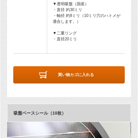
▼透明吸盤（国産）
・直径 約30ミリ
・軸径 約8ミリ（10ミリ穴のハトメが
適合します。）
▼二重リング
・直径20ミリ
買い物カゴに入れる
吸盤ベースシール（10枚）