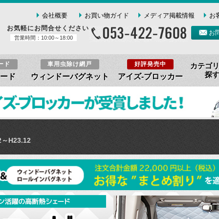
会社概要
お買い物ガイド
メディア掲載情報
お
お気軽にお問合せください
お
営業時間：10:00～18:00
ード
車用虫除け網戸
好評発売中
カテゴ
探
ード
ウィンドーバグネット
アイズ-ブロッカー
2～H23.12