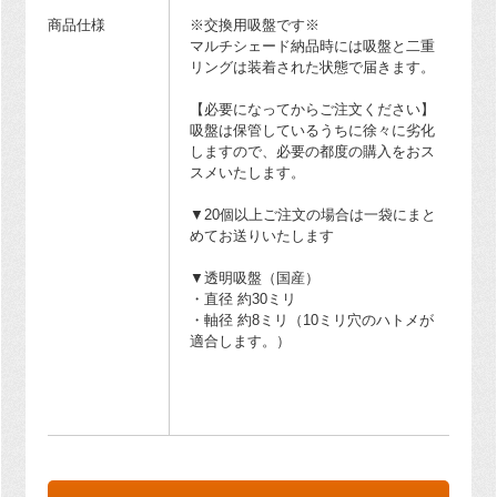
商品仕様
※交換用吸盤です※
マルチシェード納品時には吸盤と二重
リングは装着された状態で届きます。
【必要になってからご注文ください】
吸盤は保管しているうちに徐々に劣化
しますので、必要の都度の購入をおス
スメいたします。
▼20個以上ご注文の場合は一袋にまと
めてお送りいたします
▼透明吸盤（国産）
・直径 約30ミリ
・軸径 約8ミリ（10ミリ穴のハトメが
適合します。）