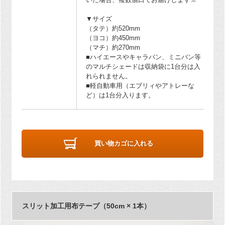
▼サイズ
（タテ）約520mm
（ヨコ）約450mm
（マチ）約270mm
■ハイエースやキャラバン、ミニバン等
のマルチシェードは収納袋に1台分は入
れられません。
■軽自動車用（エブリィやアトレーな
ど）は1台分入ります。
買い物カゴに入れる
スリット加工用布テープ（50cm × 1本）