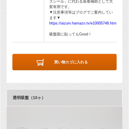
スシール」に代わる装着補助として大
変有用です。
▼注意事項等はブログでご案内してい
ます▼
https://aizurv.hamazo.tv/e10005748.html
吸盤面に貼ってもGood！
買い物カゴに入れる
透明吸盤（10ヶ）