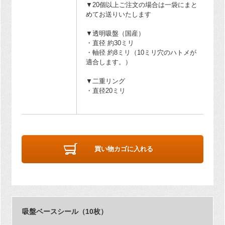
▼20個以上ご注文の場合は一袋にまと
めてお送りいたします
▼透明吸盤（国産）
・直径 約30ミリ
・軸径 約8ミリ（10ミリ穴のハトメが
適合します。）
▼二重リング
・直径20ミリ
買い物カゴに入れる
吸盤ベースシール（10枚）