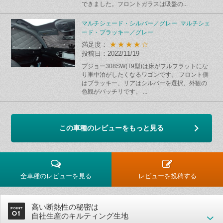
できました。フロントガラスは吸盤の...
マルチシェード・シルバー／グレー マルチシェ
ード・ブラッキー／グレー
★★★★☆
満足度：
投稿日：2022/11/19
プジョー308SW(T9型)は床がフルフラットにな
り車中泊がしたくなるワゴンです。 フロント側
はブラッキー、リアはシルバーを選択、外観の
色観がバッチリです。 ...
この車種のレビューをもっと見る
全車種のレビューを見る
レビューを投稿する
高い断熱性の秘密は
自社生産のキルティング生地