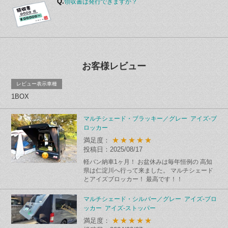
Q.
領収書は発行できますか？
お客様レビュー
レビュー表示車種
1BOX
マルチシェード・ブラッキー／グレー アイズ-ブ
ロッカー
★★★★★
満足度：
投稿日：2025/08/17
軽バン納車1ヶ月！ お盆休みは毎年恒例の 高知
県は仁淀川へ行って来ました。 マルチシェード
とアイズブロッカー！ 最高です！！
マルチシェード・シルバー／グレー アイズ-ブロ
ッカー アイズ-ストッパー
★★★★★
満足度：