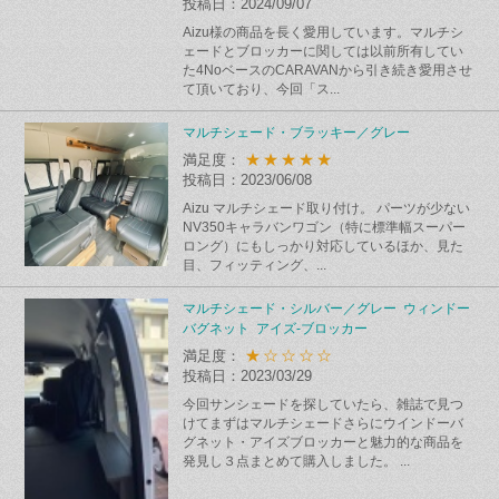
投稿日：2024/09/07
Aizu様の商品を長く愛用しています。マルチシ
ェードとブロッカーに関しては以前所有してい
た4NoベースのCARAVANから引き続き愛用させ
て頂いており、今回「ス...
マルチシェード・ブラッキー／グレー
★★★★★
満足度：
投稿日：2023/06/08
Aizu マルチシェード取り付け。 パーツが少ない
NV350キャラバンワゴン（特に標準幅スーパー
ロング）にもしっかり対応しているほか、見た
目、フィッティング、...
マルチシェード・シルバー／グレー ウィンドー
バグネット アイズ-ブロッカー
★☆☆☆☆
満足度：
投稿日：2023/03/29
今回サンシェードを探していたら、雑誌で見つ
けてまずはマルチシェードさらにウインドーバ
グネット・アイズブロッカーと魅力的な商品を
発見し３点まとめて購入しました。 ...