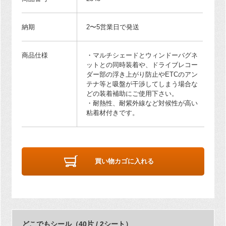
納期
2〜5営業日で発送
商品仕様
・マルチシェードとウィンドーバグネ
ットとの同時装着や、ドライブレコー
ダー部の浮き上がり防止やETCのアン
テナ等と吸盤が干渉してしまう場合な
どの装着補助にご使用下さい。
・耐熱性、耐紫外線など対候性が高い
粘着材付きです。
買い物カゴに入れる
どこでもシール（40片 / 2シート）