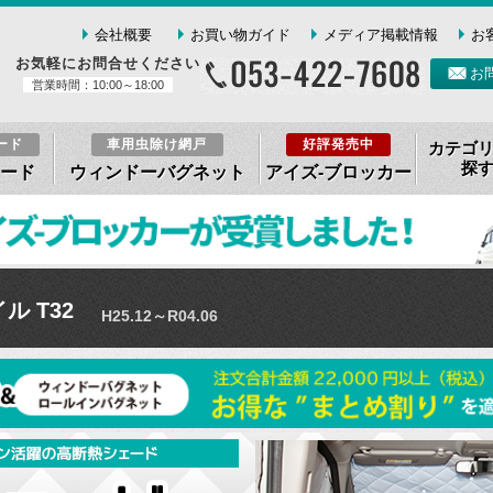
会社概要
お買い物ガイド
メディア掲載情報
お
お気軽にお問合せください
お
営業時間：10:00～18:00
ード
車用虫除け網戸
好評発売中
カテゴ
探
ード
ウィンドーバグネット
アイズ-ブロッカー
ル T32
H25.12～R04.06