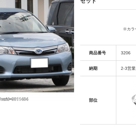
セット
※カラ
商品番号
3206
納期
2-3
部位