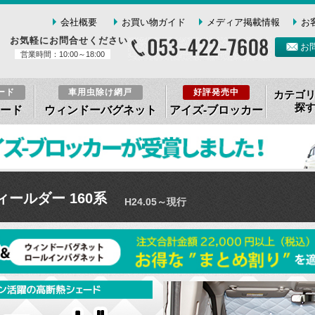
会社概要
お買い物ガイド
メディア掲載情報
お
お気軽にお問合せください
お
営業時間：10:00～18:00
ード
車用虫除け網戸
好評発売中
カテゴ
探
ード
ウィンドーバグネット
アイズ-ブロッカー
ィールダー 160系
H24.05～現行