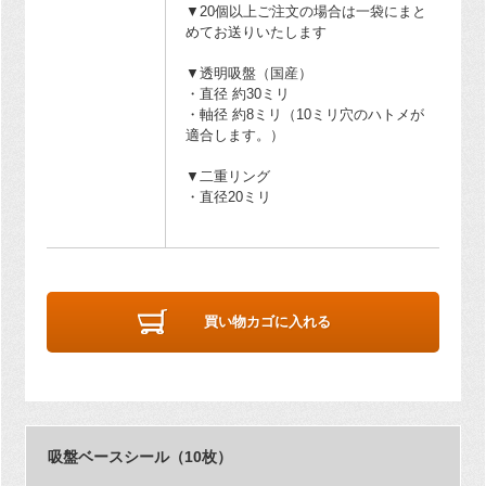
▼20個以上ご注文の場合は一袋にまと
めてお送りいたします
▼透明吸盤（国産）
・直径 約30ミリ
・軸径 約8ミリ（10ミリ穴のハトメが
適合します。）
▼二重リング
・直径20ミリ
買い物カゴに入れる
吸盤ベースシール（10枚）