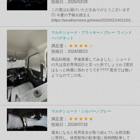
投稿日：2026/03/28
この度はお届けいただきありがとうございます
🙇‍♂️ 今夏の予報を踏まえ
(https://weathernews.jp/news/202602/240116/)...
マルチシェード・ブラッキー／グレー ウィンド
ーバグネット
★★★★☆
満足度：
投稿日：2024/08/23
商品到着後、早速装着してみました。 シェード
の方は流石専用設計と言った所でしょうか 2度目
はもっと綺麗に張れそうです???? 遮光では無い
ようなのでこの先...
マルチシェード・シルバー／グレー
★★★★★
満足度：
投稿日：2019/07/18
週末になると長男長女が取り組んでいる部活動
に帯同し、体育館等の駐車場に長時間駐車して