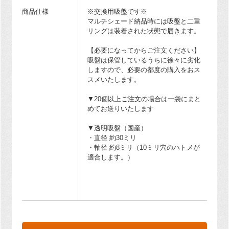
商品仕様
※交換用吸盤です※
マルチシェード納品時には吸盤と二重
リングは装着された状態で届きます。
【必要になってからご注文ください】
吸盤は保管しているうちに徐々に劣化
しますので、必要の都度の購入をおス
スメいたします。
▼20個以上ご注文の場合は一袋にまと
めてお送りいたします
▼透明吸盤（国産）
・直径 約30ミリ
・軸径 約8ミリ（10ミリ穴のハトメが
適合します。）