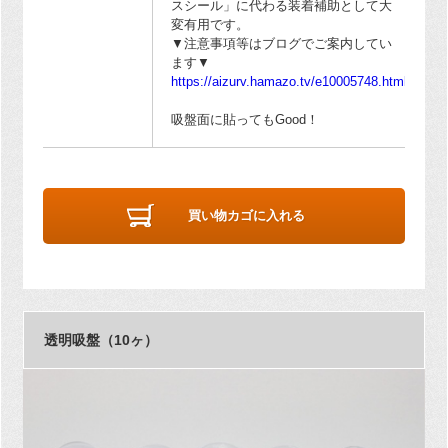
スシール」に代わる装着補助として大
変有用です。
▼注意事項等はブログでご案内してい
ます▼
https://aizurv.hamazo.tv/e10005748.html
吸盤面に貼ってもGood！
買い物カゴに入れる
透明吸盤（10ヶ）