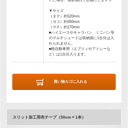
▼サイズ
（タテ）約520mm
（ヨコ）約450mm
（マチ）約270mm
■ハイエースやキャラバン、ミニバン等
のマルチシェードは収納袋に1台分は入
れられません。
■軽自動車用（エブリィやアトレーな
ど）は1台分入ります。
買い物カゴに入れる
スリット加工用布テープ（50cm × 1本）