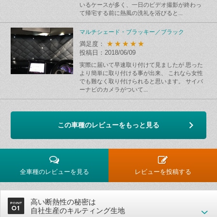
いるケースが多く、一日のビデオ撮影が終わっ
て帰宅する前に熱風の洗礼を浴びると...
マルチシェード・ブラッキー／ブラック
★★★★★
満足度：
投稿日：2018/06/09
実際に届いて早速取り付けて見ましたが 思った
より簡単に取り付ける事が出来、 これなら女性
でも難なく取り付けられると思います。 サイバ
ーナビのカメラがついて...
この車種のレビューをもっと見る
全車種のレビューを見る
レビューを投稿する
高い断熱性の秘密は
自社生産のキルティング生地