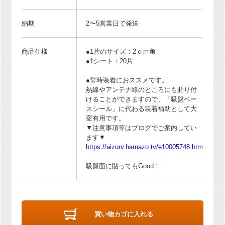
納期
2〜5営業日で発送
商品仕様
●1片のサイズ：2ｃｍ角
●1シート：20片
●常時装着におススメです。
熱線やアンテナ線のところにも貼り付
けることができますので、「吸盤ベー
スシール」に代わる装着補助として大
変有用です。
▼注意事項等はブログでご案内してい
ます▼
https://aizurv.hamazo.tv/e10005748.html
吸盤面に貼ってもGood！
買い物カゴに入れる