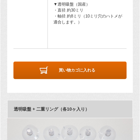
▼透明吸盤（国産）
・直径 約30ミリ
・軸径 約8ミリ（10ミリ穴のハトメが
適合します。）
買い物カゴに入れる
透明吸盤 + 二重リング（各10ヶ入り）