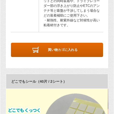
ットとの同時装着や、ドライブレコー
ダー部の浮き上がり防止やETCのアン
テナ等と吸盤が干渉してしまう場合な
どの装着補助にご使用下さい。
・耐熱性、耐紫外線など対候性が高い
粘着材付きです。
買い物カゴに入れる
どこでもシール（40片 / 2シート）