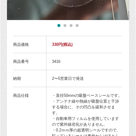
商品価格
330円
(税込)
商品番号
3416
納期
2〜5営業日で発送
商品仕様
・直径50mmの吸盤ベースシールです。
・アンテナ線や熱線が吸盤位置と干渉
する場合に、その凹凸を緩和させま
す。
・自動車用フィルムを使用しています
ので紫外線劣化がありません。
・0.2ｍｍ厚の超透明シールですので、
貼っているシールは車外からはほとん