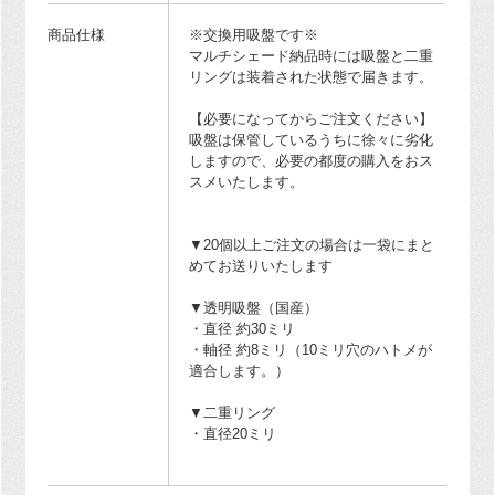
商品仕様
※交換用吸盤です※
マルチシェード納品時には吸盤と二重
リングは装着された状態で届きます。
【必要になってからご注文ください】
吸盤は保管しているうちに徐々に劣化
しますので、必要の都度の購入をおス
スメいたします。
▼20個以上ご注文の場合は一袋にまと
めてお送りいたします
▼透明吸盤（国産）
・直径 約30ミリ
・軸径 約8ミリ（10ミリ穴のハトメが
適合します。）
▼二重リング
・直径20ミリ