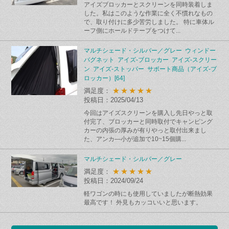
アイズブロッカーとスクリーンを同時装着しま
した。私はこのような作業に全く不慣れなもの
で、取り付けに多少苦労しました。 特に車体ル
ーフ側にホールドテープをつけて...
マルチシェード・シルバー／グレー ウィンドー
バグネット アイズ-ブロッカー アイズ-スクリー
ン アイズ-ストッパー サポート商品（アイズ-ブ
ロッカー）[64]
★★★★★
満足度：
投稿日：2025/04/13
今回はアイズスクリーンを購入し先日やっと取
付完了、ブロッカーと同時取付でキャンピング
カーの内張の厚みが有りやっと取付出来まし
た、アンカ―小が追加で10~15個購...
マルチシェード・シルバー／グレー
★★★★★
満足度：
投稿日：2024/09/24
軽ワゴンの時にも使用していましたが断熱効果
最高です！ 外見もカッコいいと思います。