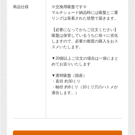
商品仕様
※交換用吸盤です※
マルチシェード納品時には吸盤と二重
リングは装着された状態で届きます。
【必要になってからご注文ください】
吸盤は保管しているうちに徐々に劣化
しますので、必要の都度の購入をおス
スメいたします。
▼20個以上ご注文の場合は一袋にまと
めてお送りいたします
▼透明吸盤（国産）
・直径 約30ミリ
・軸径 約8ミリ（10ミリ穴のハトメが
適合します。）