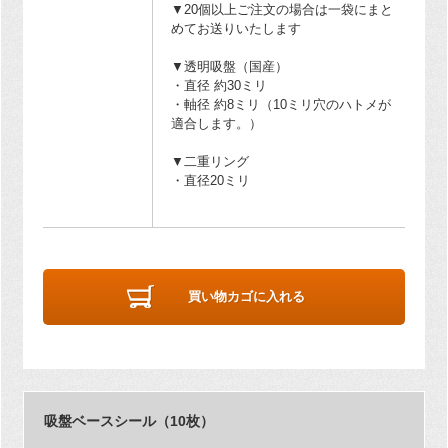
▼20個以上ご注文の場合は一袋にまと
めてお送りいたします
▼透明吸盤（国産）
・直径 約30ミリ
・軸径 約8ミリ（10ミリ穴のハトメが
適合します。）
▼二重リング
・直径20ミリ
買い物カゴに入れる
吸盤ベースシール（10枚）