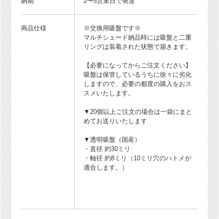
納期
2〜5営業日で発送
商品仕様
※交換用吸盤です※
マルチシェード納品時には吸盤と二重
リングは装着された状態で届きます。
【必要になってからご注文ください】
吸盤は保管しているうちに徐々に劣化
しますので、必要の都度の購入をおス
スメいたします。
▼20個以上ご注文の場合は一袋にまと
めてお送りいたします
▼透明吸盤（国産）
・直径 約30ミリ
・軸径 約8ミリ（10ミリ穴のハトメが
適合します。）