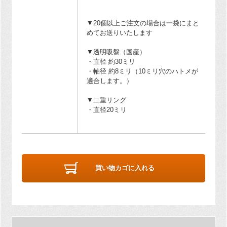
▼20個以上ご注文の場合は一袋にまと
めてお送りいたします
▼透明吸盤（国産）
・直径 約30ミリ
・軸径 約8ミリ（10ミリ穴のハトメが
適合します。）
▼二重リング
・直径20ミリ
買い物カゴに入れる