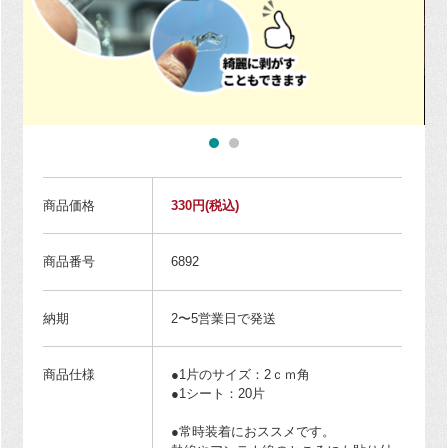
商品価格
330円
(税込)
商品番号
6892
納期
2〜5営業日で発送
商品仕様
●1片のサイズ：2ｃｍ角
●1シート：20片
●常時装着におススメです。