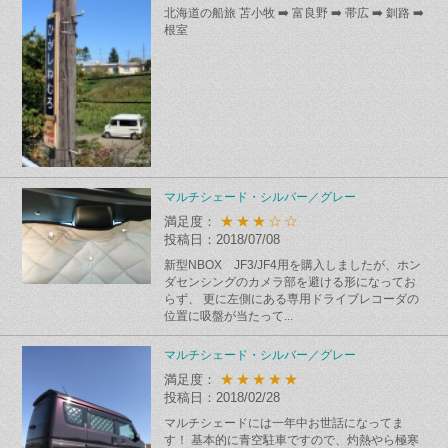
北海道の船旅 苫小牧 ➡️ 富良野 ➡️ 帯広 ➡️ 釧路 ➡️
根室
マルチシェード・シルバー／グレー
★★★☆☆
満足度：
投稿日：2018/07/08
新型NBOX JF3/JF4用を購入しましたが、ホン
ダセンシングのカメラ部を避ける形になってお
らず、 更に左側にある専用ドライブレコーダの
位置に吸盤が当たって...
マルチシェード・シルバー／グレー
★★★★★
満足度：
投稿日：2018/02/28
マルチシェードには一年中お世話になってま
す！ 基本的に青空駐車ですので、灼熱やら極寒