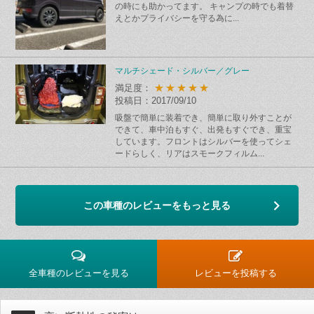
の時にも助かってます。 キャンプの時でも着替
えとかプライバシーを守る為に...
マルチシェード・シルバー／グレー
★★★★★
満足度：
投稿日：2017/09/10
吸盤で簡単に装着でき、簡単に取り外すことが
できて、車中泊もすぐ、出発もすぐでき、重宝
しています。フロントはシルバーを使ってシェ
ードらしく、リアはスモークフィルム...
この車種のレビューをもっと見る
全車種のレビューを見る
レビューを投稿する