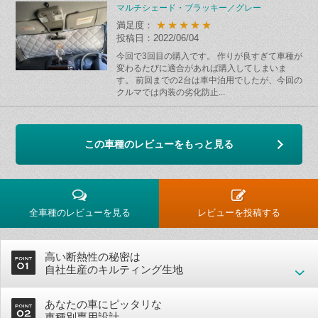
マルチシェード・ブラッキー／グレー
★★★★★
満足度：
投稿日：2022/06/04
今回で3回目の購入です。 作りが良すぎて車種が
変わるたびに適合があれば購入してしまいま
す。 前回までの2台は車中泊用でしたが、今回の
クルマでは内装の劣化防止...
この車種のレビューをもっと見る
全車種のレビューを見る
レビューを投稿する
高い断熱性の秘密は
自社生産のキルティング生地
あなたの車にピッタリな
車種別専用設計