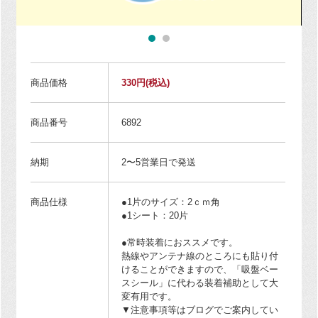
商品価格
330円
(税込)
商品番号
6892
納期
2〜5営業日で発送
商品仕様
●1片のサイズ：2ｃｍ角
●1シート：20片
●常時装着におススメです。
熱線やアンテナ線のところにも貼り付
けることができますので、「吸盤ベー
スシール」に代わる装着補助として大
変有用です。
▼注意事項等はブログでご案内してい