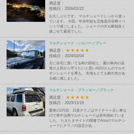
満足度：
投稿日：2026/01/22
お久しぶりです。 マルチシェードしっかり使っ
ています。 今回、年末年始を北海道宗谷岬イベ
ントで過ごしました。 シェードの方も断熱良く
過ごせて最高でした。
マルチシェード・シルバー／グレー
★★★★★
満足度：
投稿日：2024/02/04
主に自宅に置いてる時の防犯と、夏の車内の温
度の上昇から守りたいと思いAIZUさんのマルチ
サンシェードを導入。 生地もとても耐久性があ
る様に感じました。 ...
マルチシェード・ブラッキー／ブラック
★★★★★
満足度：
投稿日：2023/11/19
愛車の2代目、日産テラノはマイナー＋古い車な
ので車中泊用マルチシェードは長年諦めていま
した。 たまたまサイトの関連でAizuのマルチシ
ェードにテラノの設定があ...