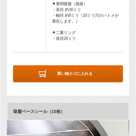
▼透明吸盤（国産）
・直径 約30ミリ
・軸径 約8ミリ（10ミリ穴のハトメが
適合します。）
▼二重リング
・直径20ミリ
買い物カゴに入れる
吸盤ベースシール（10枚）