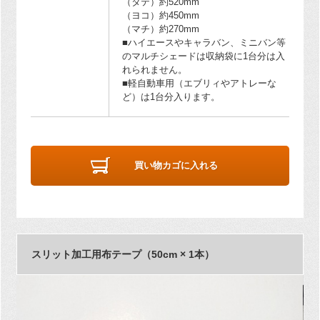
（タテ）約520mm
（ヨコ）約450mm
（マチ）約270mm
■ハイエースやキャラバン、ミニバン等
のマルチシェードは収納袋に1台分は入
れられません。
■軽自動車用（エブリィやアトレーな
ど）は1台分入ります。
買い物カゴに入れる
スリット加工用布テープ（50cm × 1本）