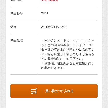
商品番号
2848
納期
2〜5営業日で発送
商品仕様
・マルチシェードとウィンドーバグネ
ットとの同時装着や、ドライブレコー
ダー部の浮き上がり防止やETCのアン
テナ等と吸盤が干渉してしまう場合な
どの装着補助にご使用下さい。
・耐熱性、耐紫外線など対候性が高い
粘着材付きです。
買い物カゴに入れる