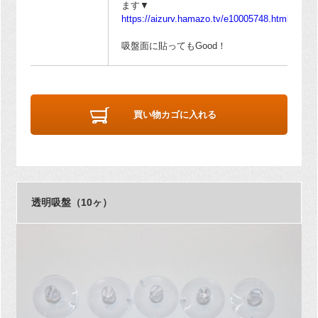
ます▼
https://aizurv.hamazo.tv/e10005748.html
吸盤面に貼ってもGood！
買い物カゴに入れる
透明吸盤（10ヶ）