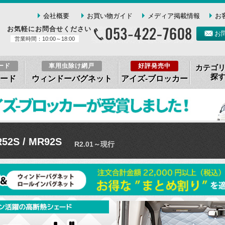
会社概要
お買い物ガイド
メディア掲載情報
お
お気軽にお問合せください
お
営業時間：10:00～18:00
ード
車用虫除け網戸
好評発売中
カテゴ
探
ード
ウィンドーバグネット
アイズ-ブロッカー
2S / MR92S
R2.01～現行