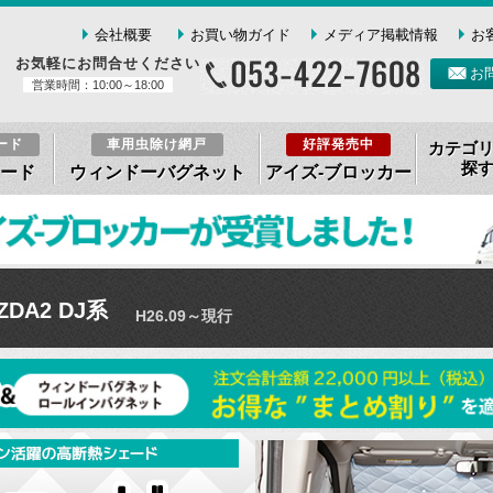
会社概要
お買い物ガイド
メディア掲載情報
お
お気軽にお問合せください
お
営業時間：10:00～18:00
ード
車用虫除け網戸
好評発売中
カテゴ
探
ード
ウィンドーバグネット
アイズ-ブロッカー
ZDA2 DJ系
H26.09～現行