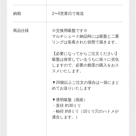
納期
2〜5営業日で発送
商品仕様
※交換用吸盤です※
マルチシェード納品時には吸盤と二重
リングは装着された状態で届きます。
【必要になってからご注文ください】
吸盤は保管しているうちに徐々に劣化
しますので、必要の都度の購入をおス
スメいたします。
▼20個以上ご注文の場合は一袋にまと
めてお送りいたします
▼透明吸盤（国産）
・直径 約30ミリ
・軸径 約8ミリ（10ミリ穴のハトメが
適合します。）