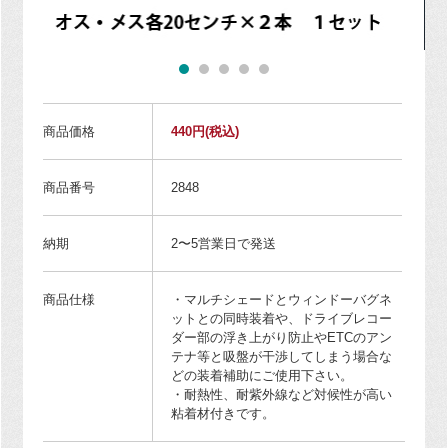
商品価格
440円
(税込)
商品番号
2848
納期
2〜5営業日で発送
商品仕様
・マルチシェードとウィンドーバグネ
ットとの同時装着や、ドライブレコー
ダー部の浮き上がり防止やETCのアン
テナ等と吸盤が干渉してしまう場合な
どの装着補助にご使用下さい。
・耐熱性、耐紫外線など対候性が高い
粘着材付きです。