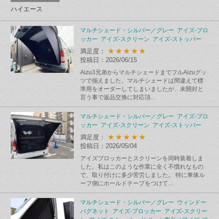
ハイエース
マルチシェード・シルバー／グレー アイズ-ブロ
ッカー アイズ-スクリーン アイズ-ストッパー
★★★★★
満足度：
投稿日：2026/06/15
Aizu3兄弟からマルチシェードまでフルAizuグッ
ツで揃えました。マルチシェードは間違えて標
準用をオーダーしてしまいましたが、未開封と
言う事で返品交換に対応頂...
マルチシェード・シルバー／グレー アイズ-ブロ
ッカー アイズ-スクリーン アイズ-ストッパー
★★★★★
満足度：
投稿日：2026/05/04
アイズブロッカーとスクリーンを同時装着しま
した。私はこのような作業に全く不慣れなもの
で、取り付けに多少苦労しました。 特に車体ル
ーフ側にホールドテープをつけて...
マルチシェード・シルバー／グレー ウィンドー
バグネット アイズ-ブロッカー アイズ-スクリー