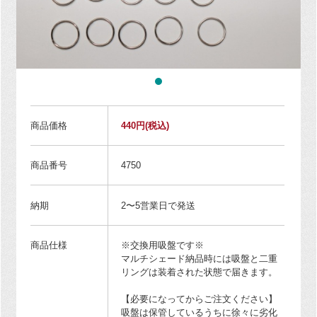
商品価格
440円
(税込)
商品番号
4750
納期
2〜5営業日で発送
商品仕様
※交換用吸盤です※
マルチシェード納品時には吸盤と二重
リングは装着された状態で届きます。
【必要になってからご注文ください】
吸盤は保管しているうちに徐々に劣化