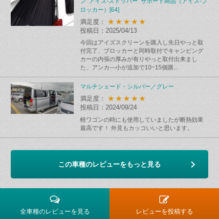
ン アイズ-ストッパー サポート商品（アイズ-ブ
ロッカー）[64]
★★★★★
満足度：
投稿日：2025/04/13
今回はアイズスクリーンを購入し先日やっと取
付完了、ブロッカーと同時取付でキャンピング
カーの内張の厚みが有りやっと取付出来まし
た、アンカ―小が追加で10~15個購...
マルチシェード・シルバー／グレー
★★★★★
満足度：
投稿日：2024/09/24
軽ワゴンの時にも使用していましたが断熱効果
最高です！ 外見もカッコいいと思います。
この車種のレビューをもっと見る
全車種のレビューを見る
レビューを投稿する