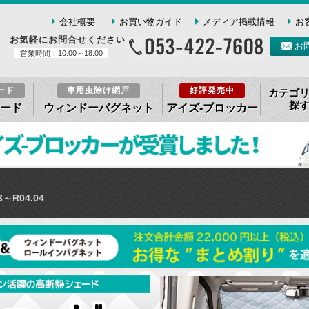
会社概要
お買い物ガイド
メディア掲載情報
お
お気軽にお問合せください
お
営業時間：10:00～18:00
ード
車用虫除け網戸
好評発売中
カテゴ
探
ード
ウィンドーバグネット
アイズ-ブロッカー
3～R04.04