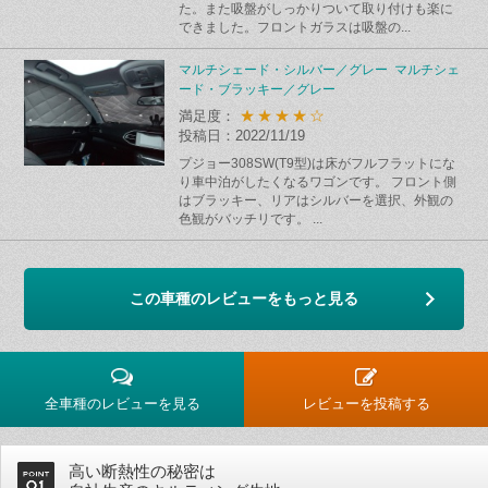
た。また吸盤がしっかりついて取り付けも楽に
できました。フロントガラスは吸盤の...
マルチシェード・シルバー／グレー マルチシェ
ード・ブラッキー／グレー
★★★★☆
満足度：
投稿日：2022/11/19
プジョー308SW(T9型)は床がフルフラットにな
り車中泊がしたくなるワゴンです。 フロント側
はブラッキー、リアはシルバーを選択、外観の
色観がバッチリです。 ...
この車種のレビューをもっと見る
全車種のレビューを見る
レビューを投稿する
高い断熱性の秘密は