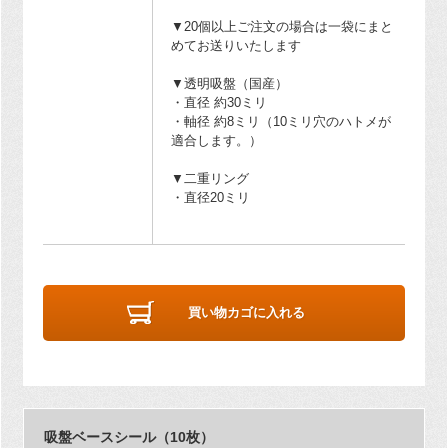
▼20個以上ご注文の場合は一袋にまと
めてお送りいたします
▼透明吸盤（国産）
・直径 約30ミリ
・軸径 約8ミリ（10ミリ穴のハトメが
適合します。）
▼二重リング
・直径20ミリ
買い物カゴに入れる
吸盤ベースシール（10枚）