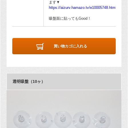
ます▼
https://aizurv.hamazo.tv/e10005748.html
吸盤面に貼ってもGood！
買い物カゴに入れる
透明吸盤（10ヶ）