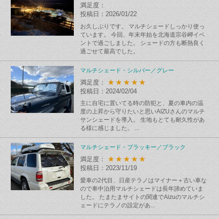
満足度：
投稿日：2026/01/22
お久しぶりです。 マルチシェードしっかり使っ
ています。 今回、年末年始を北海道宗谷岬イベ
ントで過ごしました。 シェードの方も断熱良く
過ごせて最高でした。
マルチシェード・シルバー／グレー
★★★★★
満足度：
投稿日：2024/02/04
主に自宅に置いてる時の防犯と、夏の車内の温
度の上昇から守りたいと思いAIZUさんのマルチ
サンシェードを導入。 生地もとても耐久性があ
る様に感じました。 ...
マルチシェード・ブラッキー／ブラック
★★★★★
満足度：
投稿日：2023/11/19
愛車の2代目、日産テラノはマイナー＋古い車な
ので車中泊用マルチシェードは長年諦めていま
した。 たまたまサイトの関連でAizuのマルチシ
ェードにテラノの設定があ...