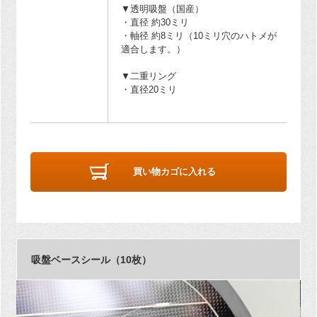
▼透明吸盤（国産）
・直径 約30ミリ
・軸径 約8ミリ（10ミリ穴のハトメが
適合します。）
▼二重リング
・直径20ミリ
買い物カゴに入れる
吸盤ベースシール（10枚）