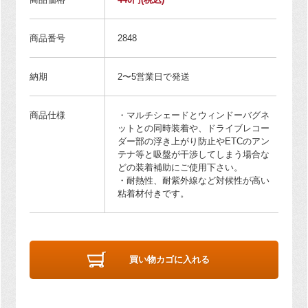
商品番号
2848
納期
2〜5営業日で発送
商品仕様
・マルチシェードとウィンドーバグネ
ットとの同時装着や、ドライブレコー
ダー部の浮き上がり防止やETCのアン
テナ等と吸盤が干渉してしまう場合な
どの装着補助にご使用下さい。
・耐熱性、耐紫外線など対候性が高い
粘着材付きです。
買い物カゴに入れる