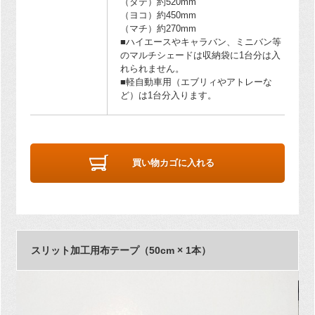
（タテ）約520mm
（ヨコ）約450mm
（マチ）約270mm
■ハイエースやキャラバン、ミニバン等
のマルチシェードは収納袋に1台分は入
れられません。
■軽自動車用（エブリィやアトレーな
ど）は1台分入ります。
買い物カゴに入れる
スリット加工用布テープ（50cm × 1本）