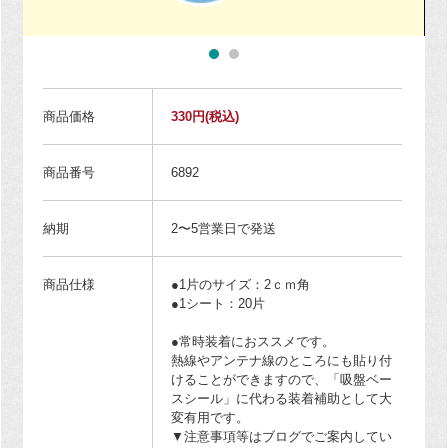
商品価格
330円
(税込)
商品番号
6892
納期
2〜5営業日で発送
商品仕様
●1片のサイズ：2ｃｍ角
●1シート：20片
●常時装着におススメです。
熱線やアンテナ線のところにも貼り付
けることができますので、「吸盤ベー
スシール」に代わる装着補助として大
変有用です。
▼注意事項等はブログでご案内してい