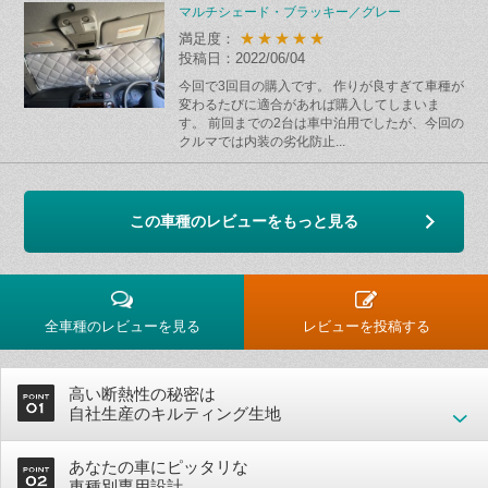
マルチシェード・ブラッキー／グレー
★★★★★
満足度：
投稿日：2022/06/04
今回で3回目の購入です。 作りが良すぎて車種が
変わるたびに適合があれば購入してしまいま
す。 前回までの2台は車中泊用でしたが、今回の
クルマでは内装の劣化防止...
この車種のレビューをもっと見る
全車種のレビューを見る
レビューを投稿する
高い断熱性の秘密は
自社生産のキルティング生地
あなたの車にピッタリな
車種別専用設計