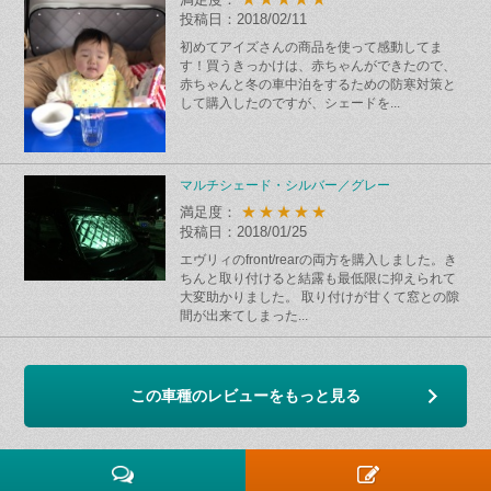
投稿日：2018/02/11
初めてアイズさんの商品を使って感動してま
す！買うきっかけは、赤ちゃんができたので、
赤ちゃんと冬の車中泊をするための防寒対策と
して購入したのですが、シェードを...
マルチシェード・シルバー／グレー
★★★★★
満足度：
投稿日：2018/01/25
エヴリィのfront/rearの両方を購入しました。き
ちんと取り付けると結露も最低限に抑えられて
大変助かりました。 取り付けが甘くて窓との隙
間が出来てしまった...
この車種のレビューをもっと見る