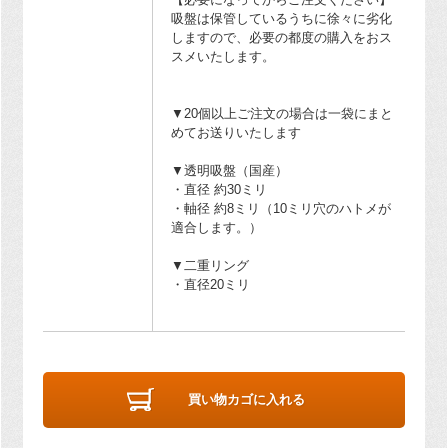
吸盤は保管しているうちに徐々に劣化
しますので、必要の都度の購入をおス
スメいたします。
▼20個以上ご注文の場合は一袋にまと
めてお送りいたします
▼透明吸盤（国産）
・直径 約30ミリ
・軸径 約8ミリ（10ミリ穴のハトメが
適合します。）
▼二重リング
・直径20ミリ
買い物カゴに入れる