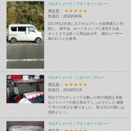
マルチシェード・ブラッキー／グレー
★★★★★
満足度：
投稿日：2018/04/06
2017年12月末にスズキエブリィを新車購入と同
時に、 車中泊、オートキャンプに使用する為、
ネット上では色々と商品ある中、 御社ユーザー
様の口コミを参考...
マルチシェード・シルバー／グレー
★★★★★
満足度：
投稿日：2018/02/18
初めてマルチシェードを触った時の感想は 高級
なジャンバーの様な厚みで しっかりとした 縫製
で 作りの良さが 解りました。 取り付けの際には
窓枠より 一...
マルチシェード・ブラッキー／グレー
★★★★★
満足度：