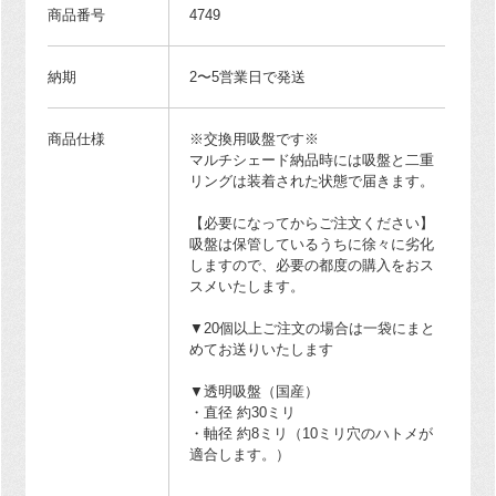
商品番号
4749
納期
2〜5営業日で発送
商品仕様
※交換用吸盤です※
マルチシェード納品時には吸盤と二重
リングは装着された状態で届きます。
【必要になってからご注文ください】
吸盤は保管しているうちに徐々に劣化
しますので、必要の都度の購入をおス
スメいたします。
▼20個以上ご注文の場合は一袋にまと
めてお送りいたします
▼透明吸盤（国産）
・直径 約30ミリ
・軸径 約8ミリ（10ミリ穴のハトメが
適合します。）