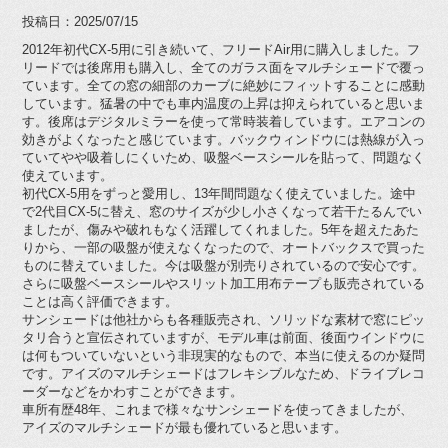
投稿日：2025/07/15
2012年初代CX-5用に引き続いて、フリードAir用に購入しました。フ
リードでは後席用も購入し、全てのガラス面をマルチシェードで覆っ
ています。全ての窓の細部のカーブに絶妙にフィットすることに感動
しています。猛暑の中でも車内温度の上昇は抑えられていると思いま
す。後席はデジタルミラーを使って常時装着しています。エアコンの
効きがよくなったと感じています。バックウィンドウには熱線が入っ
ていてやや吸着しにくいため、吸盤ベースシールを貼って、問題なく
使えています。
初代CX-5用をずっと愛用し、13年間問題なく使えていました。途中
で2代目CX-5に替え、窓のサイズが少し小さくなって若干たるんでい
ましたが、傷みや破れもなく活躍してくれました。5年を超えたあた
りから、一部の吸盤が使えなくなったので、オートバックスで買った
ものに替えていました。今は吸盤が別売りされているので安心です。
さらに吸盤ベースシールやスリット加工用布テープも販売されている
ことは高く評価できます。
サンシェードは他社からも各種販売され、ソリッドな素材で窓にピッ
タリ合うと宣伝されていますが、モデル車は前面、後面ウインドウに
は何もついていないという非現実的なもので、本当に使えるのか疑問
です。アイズのマルチシェードはフレキシブルなため、ドライブレコ
ーダーなどをかわすことができます。
車所有歴48年、これまで様々なサンシェードを使ってきましたが、
アイズのマルチシェードが最も優れていると思います。