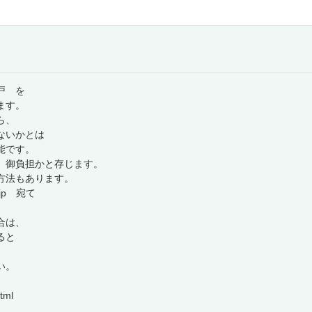
戸 を
ます。
ら、
ないかとは
能です。
が 御負担かと存じます。
方法もあります。
.jp 宛て
合は、
けると
い。
tml