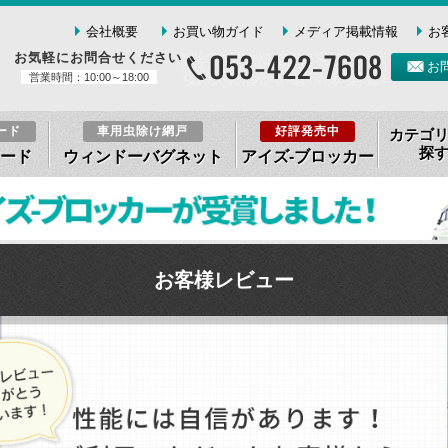
会社概要
お買い物ガイド
メディア掲載情報
お
お気軽にお問合せください
お
営業時間：10:00～18:00
ード
車用虫除け網戸
好評発売中
カテゴ
探
ード
ウィンドーバグネット
アイズ-ブロッカー
お客様レビュー