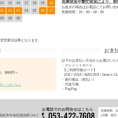
在庫状況や繁忙状況により、前
14
15
16
17
18
19
20
お急ぎの場合はお電話にてお問い合
21
22
23
24
25
26
27
営業時間：10：00～18：00
28
29
30
は翌営業日以降となります。
料
お支
以下のお支払い方法からお選びいた
・クレジットカード
【ご利用可能カード】
 880円～
JCB / VISA / MASTER / Diner’s 
・銀行振込（前払い）
・代金引換
詳しくはこちら
・PayPay
お電話でのお問合せはこちら
営業時間：10:
岡県浜松市中央区国吉町234-2
(日曜・祝日・