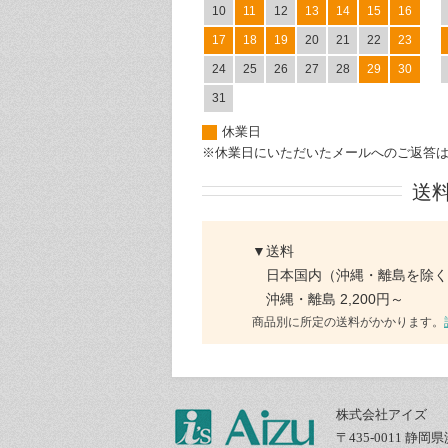
10
11
12
13
14
15
16
17
18
19
20
21
22
23
24
25
26
27
28
29
30
31
休業日
※休業日にいただいたメールへのご返答
送
▼送料
日本国内（沖縄・離島を除く）
沖縄・離島 2,200円～
商品別に所定の送料がかかります。
株式会社アイズ
〒435-0011 静