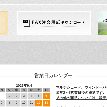
営業日カレンダー
2026年9月
マルチシェ―ド、ウィンドーバ
月
火
水
木
金
土
日
通常2～5営業日後の発送です。
1
2
3
4
5
6
その他の商品については、販売
7
8
9
10
11
12
13