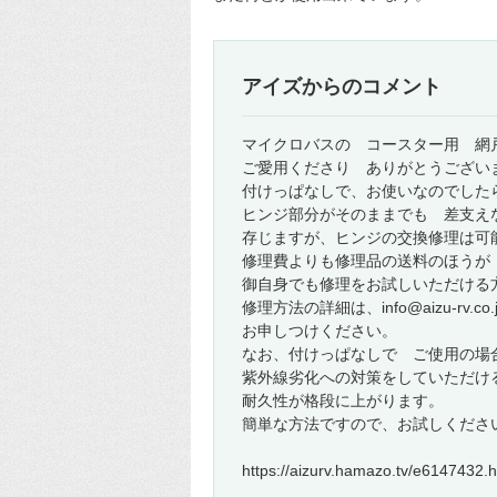
アイズからのコメント
マイクロバスの コースター用 網
ご愛用くださり ありがとうござい
付けっぱなしで、お使いなのでした
ヒンジ部分がそのままでも 差支え
存じますが、ヒンジの交換修理は可
修理費よりも修理品の送料のほう
御自身でも修理をお試しいただける
修理方法の詳細は、info@aizu-rv.co
お申しつけください。
なお、付けっぱなしで ご使用の場
紫外線劣化への対策をしていただ
耐久性が格段に上がります。
簡単な方法ですので、お試しくださ
https://aizurv.hamazo.tv/e6147432.h