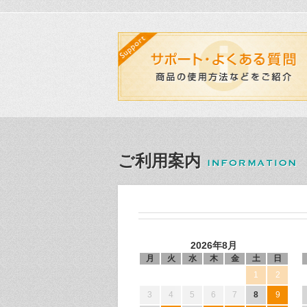
ご利用案内
2026年8月
月
火
水
木
金
土
日
1
2
3
4
5
6
7
8
9