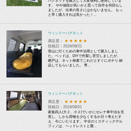
バグネットを購入して大変便利に使用していま
す。 やや値段が高いかと思って自作を何回もし
ましたが、出来の良さにはかないません。 もっ
と早く購入すれば良かった！...
ウィンドーバグネット
★★★★★
満足度：
投稿日：2019/09/21
登山に行くための車中泊用として購入しまし
た。ベッドは、DIYで作製し苦労しましたが、
網戸は、ネット検索でこれだとすぐにポチり 納
品してもらいました。 専...
ウィンドーバグネット
★★★★★
満足度：
投稿日：2019/09/01
家族四人(大２、小２)でいかにセレナ車中泊を充
実し、しかも荷物を少なくするか日々考えたす
え、今にいたります。 中古のミスティックデル
フィノは、ヘッドレストと畳...