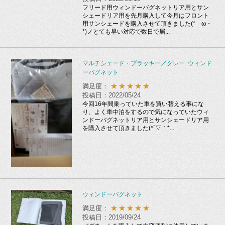
フリード用ウィンドーバグネットリア用とサン
シェードリア用を先月購入して今月はフロント
用サンシェードを購入させて頂きました(*ゝω・
*)ノとても早い対応で数日で届...
マルチシェード・ブラッキー／グレー ウィンド
ーバグネット
★★★★★
満足度：
投稿日：2022/05/24
今回16年間乗っていた車を買い替える事にな
り、よく車中泊をするので気になっていたウィ
ンドーバグネットリア用とサンシェードリア用
を購入させて頂きました(*´▽｀*...
ウィンドーバグネット
★★★★★
満足度：
投稿日：2019/09/24