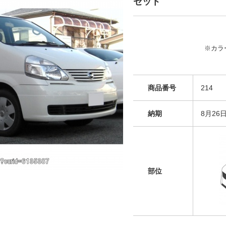
セット
※カラ
商品番号
214
納期
8月26
部位