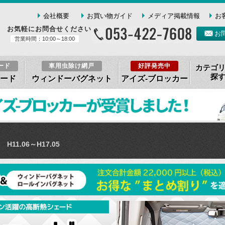
会社概要
お買い物ガイド
メディア掲載情報
お
お気軽にお問合せください
お
営業時間：10:00～18:00
ード
車用虫除け網戸
好評発売中
カテゴ
探
ード
ウィンドーバグネット
アイズ-ブロッカー
H11.06～H17.05