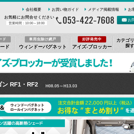
会社概要
お買い物ガイド
メディア掲載情報
お
お気軽にお問合せください
お
営業時間：10:00～18:00
ード
車用虫除け網戸
好評発売中
カテゴ
探
ード
ウィンドーバグネット
アイズ-ブロッカー
 RF1・RF2
H08.05～H13.03