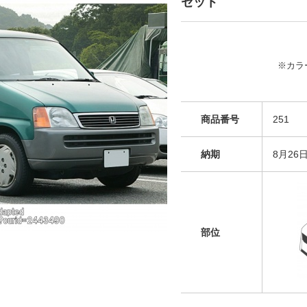
セット
※カラ
商品番号
251
納期
8月26
部位