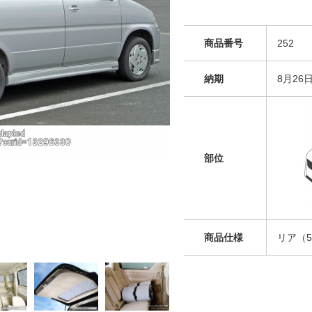
商品番号
252
納期
8月26
部位
商品仕様
リア（