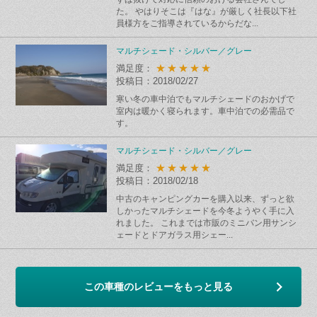
た。 やはりそこは『はな』が厳しく社長以下社
員様方をご指導されているからだな...
マルチシェード・シルバー／グレー
★★★★★
満足度：
投稿日：2018/02/27
寒い冬の車中泊でもマルチシェードのおかげで
室内は暖かく寝られます。車中泊での必需品で
す。
マルチシェード・シルバー／グレー
★★★★★
満足度：
投稿日：2018/02/18
中古のキャンピングカーを購入以来、ずっと欲
しかったマルチシェードを今冬ようやく手に入
れました。 これまでは市販のミニバン用サンシ
ェードとドアガラス用シェー...
この車種のレビューをもっと見る