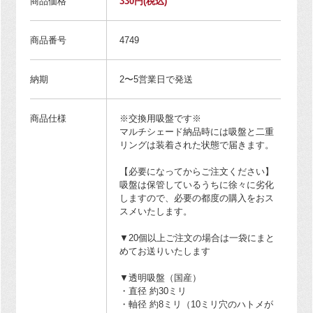
商品価格
330円
(税込)
商品番号
4749
納期
2〜5営業日で発送
商品仕様
※交換用吸盤です※
マルチシェード納品時には吸盤と二重
リングは装着された状態で届きます。
【必要になってからご注文ください】
吸盤は保管しているうちに徐々に劣化
しますので、必要の都度の購入をおス
スメいたします。
▼20個以上ご注文の場合は一袋にまと
めてお送りいたします
▼透明吸盤（国産）
・直径 約30ミリ
・軸径 約8ミリ（10ミリ穴のハトメが