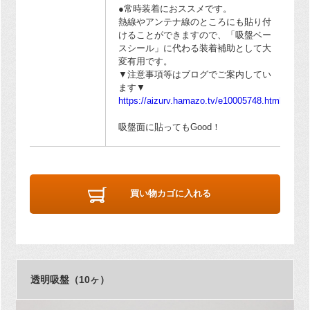
●常時装着におススメです。
熱線やアンテナ線のところにも貼り付
けることができますので、「吸盤ベー
スシール」に代わる装着補助として大
変有用です。
▼注意事項等はブログでご案内してい
ます▼
https://aizurv.hamazo.tv/e10005748.html
吸盤面に貼ってもGood！
買い物カゴに入れる
透明吸盤（10ヶ）