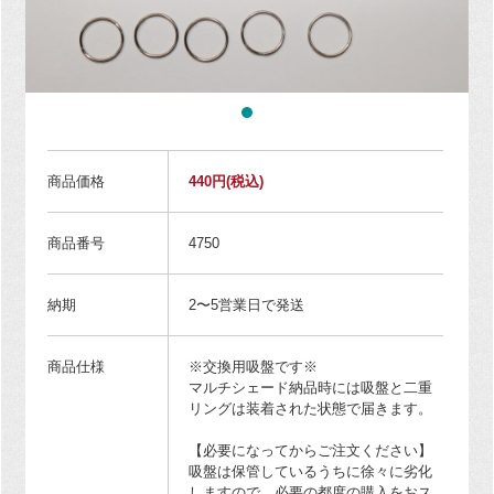
商品価格
440円
(税込)
商品番号
4750
納期
2〜5営業日で発送
商品仕様
※交換用吸盤です※
マルチシェード納品時には吸盤と二重
リングは装着された状態で届きます。
【必要になってからご注文ください】
吸盤は保管しているうちに徐々に劣化
しますので、必要の都度の購入をおス