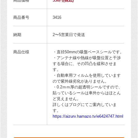
商品価格
330円
(税込)
商品番号
3416
納期
2〜5営業日で発送
商品仕様
・直径50mmの吸盤ベースシールです。
・アンテナ線や熱線が吸盤位置と干渉
する場合に、その凹凸を緩和させま
す。
・自動車用フィルムを使用しています
ので紫外線劣化がありません。
・0.2ｍｍ厚の超透明シールですので、
貼っているシールは車外からはほとん
ど見えません。
詳しくはブログにてご案内していま
す。
https://aizurv.hamazo.tv/e6424747.html