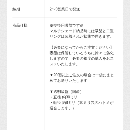
納期
2〜5営業日で発送
商品仕様
※交換用吸盤です※
マルチシェード納品時には吸盤と二重
リングは装着された状態で届きます。
【必要になってからご注文ください】
吸盤は保管しているうちに徐々に劣化
しますので、必要の都度の購入をおス
スメいたします。
▼20個以上ご注文の場合は一袋にまと
めてお送りいたします
▼透明吸盤（国産）
・直径 約30ミリ
・軸径 約8ミリ（10ミリ穴のハトメが
適合します。）