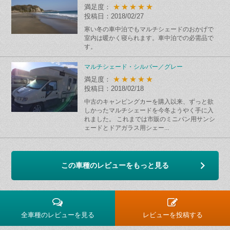
★★★★★
満足度：
投稿日：2018/02/27
寒い冬の車中泊でもマルチシェードのおかげで
室内は暖かく寝られます。車中泊での必需品で
す。
マルチシェード・シルバー／グレー
★★★★★
満足度：
投稿日：2018/02/18
中古のキャンピングカーを購入以来、ずっと欲
しかったマルチシェードを今冬ようやく手に入
れました。 これまでは市販のミニバン用サンシ
ェードとドアガラス用シェー...
この車種のレビューをもっと見る
全車種のレビューを見る
レビューを投稿する