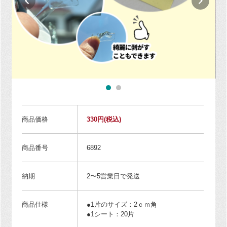
商品価格
330円
(税込)
商品番号
6892
納期
2〜5営業日で発送
商品仕様
●1片のサイズ：2ｃｍ角
●1シート：20片