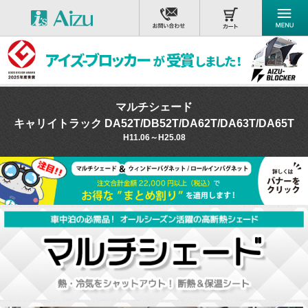
マルチシェード
キャリイトラック DA52T/DB52T/DA62T/DA63T/DA65T
H11.06～H25.08