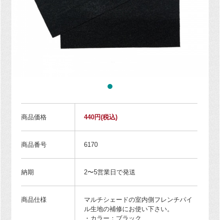
商品価格
440円
(税込)
商品番号
6170
納期
2〜5営業日で発送
商品仕様
マルチシェードの室内側フレンチパイ
ル生地の補修にお使い下さい。
・カラー：ブラック