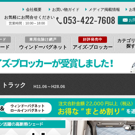
会社概要
お買い物ガイド
メディア掲載情報
お
お気軽にお問合せください
お
営業時間：10:00～18:00
ード
車用虫除け網戸
好評発売中
カテゴ
探
ード
ウィンドーバグネット
アイズ-ブロッカー
K トラック
H11.06～H28.06